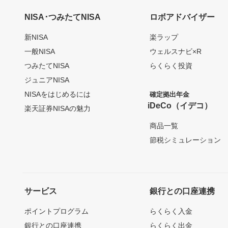
NISA･つみたてNISA
ロボアドバイザー
新NISA
楽ラップ
一般NISA
ウェルスナビ×R
つみたてNISA
らくらく投資
ジュニアNISA
NISAをはじめるには
確定拠出年金
iDeCo（イデコ）
楽天証券NISAの魅力
商品一覧
節税シミュレーション
サービス
銀行との口座連携
ポイントプログラム
らくらく入金
銀行との口座連携
らくらく出金