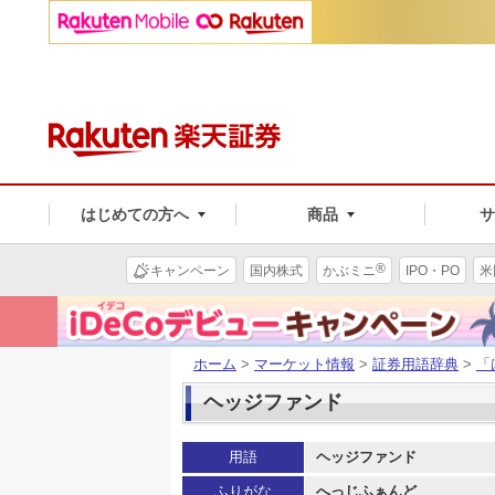
はじめての方へ
商品
®
キャンペーン
国内株式
かぶミニ
IPO・PO
米
ホーム
>
マーケット情報
>
証券用語辞典
>
「
ヘッジファンド
用語
ヘッジファンド
ふりがな
へっじふぁんど