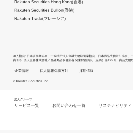
Rakuten Securities Hong Kong(香港)
Rakuten Securities Bullion(香港)
Rakuten Trade(マレーシア)
加入協会
日本証券業協会
、
一般社団法人金融先物取引業協会
、
日本商品先物取引協会
、
商号等
楽天証券株式会社／金融商品取引業者 関東財務局長（金商）第195号、商品先物
企業情報
個人情報保護方針
採用情報
© Rakuten Securities, Inc.
楽天グループ
サービス一覧
お問い合わせ一覧
サステナビリティ