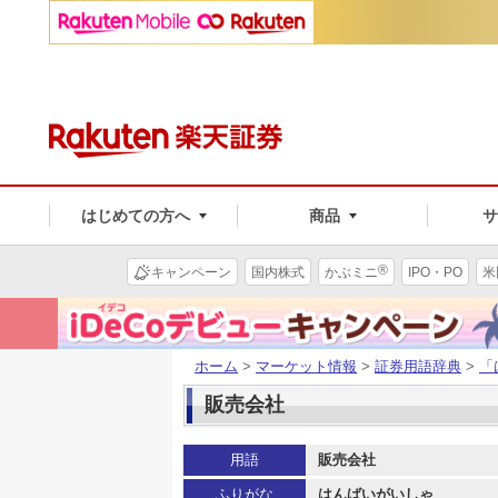
はじめての方へ
商品
®
キャンペーン
国内株式
かぶミニ
IPO・PO
米
ホーム
>
マーケット情報
>
証券用語辞典
>
「
販売会社
用語
販売会社
ふりがな
はんばいがいしゃ