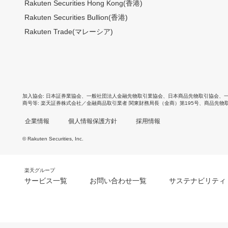
Rakuten Securities Hong Kong(香港)
Rakuten Securities Bullion(香港)
Rakuten Trade(マレーシア)
加入協会
日本証券業協会
、
一般社団法人金融先物取引業協会
、
日本商品先物取引協会
、
商号等
楽天証券株式会社／金融商品取引業者 関東財務局長（金商）第195号、商品先物
企業情報
個人情報保護方針
採用情報
© Rakuten Securities, Inc.
楽天グループ
サービス一覧
お問い合わせ一覧
サステナビリティ