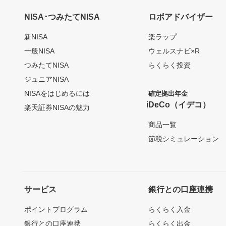
NISA･つみたてNISA
ロボアドバイザー
新NISA
楽ラップ
一般NISA
ウェルスナビ×R
つみたてNISA
らくらく投資
ジュニアNISA
NISAをはじめるには
確定拠出年金
iDeCo（イデコ）
楽天証券NISAの魅力
商品一覧
節税シミュレーション
サービス
銀行との口座連携
ポイントプログラム
らくらく入金
銀行との口座連携
らくらく出金