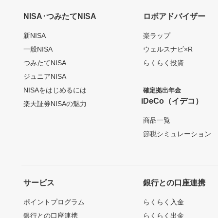
NISA･つみたてNISA
ロボアドバイザー
新NISA
楽ラップ
一般NISA
ウェルスナビ×R
つみたてNISA
らくらく投資
ジュニアNISA
NISAをはじめるには
確定拠出年金
iDeCo（イデコ）
楽天証券NISAの魅力
商品一覧
節税シミュレーション
サービス
銀行との口座連携
ポイントプログラム
らくらく入金
銀行との口座連携
らくらく出金