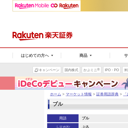
はじめての方へ
商品
®
キャンペーン
国内株式
かぶミニ
IPO・PO
米
ホーム
>
マーケット情報
>
証券用語辞典
>
「
ブル
用語
ブル
ふりがな
ぶる