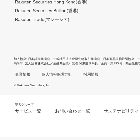
Rakuten Securities Hong Kong(香港)
Rakuten Securities Bullion(香港)
Rakuten Trade(マレーシア)
加入協会
日本証券業協会
、
一般社団法人金融先物取引業協会
、
日本商品先物取引協会
、
商号等
楽天証券株式会社／金融商品取引業者 関東財務局長（金商）第195号、商品先物
企業情報
個人情報保護方針
採用情報
© Rakuten Securities, Inc.
楽天グループ
サービス一覧
お問い合わせ一覧
サステナビリティ