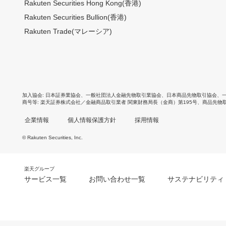
Rakuten Securities Hong Kong(香港)
Rakuten Securities Bullion(香港)
Rakuten Trade(マレーシア)
加入協会
日本証券業協会
、
一般社団法人金融先物取引業協会
、
日本商品先物取引協会
、
商号等
楽天証券株式会社／金融商品取引業者 関東財務局長（金商）第195号、商品先物
企業情報
個人情報保護方針
採用情報
© Rakuten Securities, Inc.
楽天グループ
サービス一覧
お問い合わせ一覧
サステナビリティ