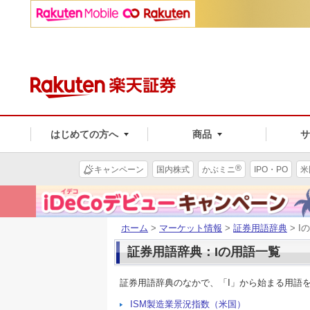
はじめての方へ
商品
®
キャンペーン
国内株式
かぶミニ
IPO・PO
米
ホーム
>
マーケット情報
>
証券用語辞典
> I
証券用語辞典：Iの用語一覧
証券用語辞典のなかで、「I」から始まる用語
ISM製造業景況指数（米国）