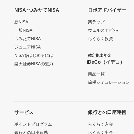
NISA･つみたてNISA
ロボアドバイザー
新NISA
楽ラップ
一般NISA
ウェルスナビ×R
つみたてNISA
らくらく投資
ジュニアNISA
NISAをはじめるには
確定拠出年金
iDeCo（イデコ）
楽天証券NISAの魅力
商品一覧
節税シミュレーション
サービス
銀行との口座連携
ポイントプログラム
らくらく入金
銀行との口座連携
らくらく出金