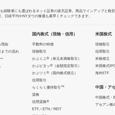
にも経験者にも選ばれるネット証券の楽天証券。商品ラインアップと格
充実。日経平均やNYダウの株価も素早くチェックできます。
国内株式（現物・信用）
米国株式
る理由
手数料の特徴
現物取引
引までの流れ
現物取引
信用取引
®
ー
かぶミニ
（単元未満株取引）
米株積立
®
ん
かぶピタッ
（金額指定取引）
米国株式IP
®
かぶツミ
（国内株式積立）
海外ETF
信用取引
™
中国・ア
らくらく優待取引
貸株
中国株式・E
®
信用貸株
アセアン株式
ETF／ETN／REIT