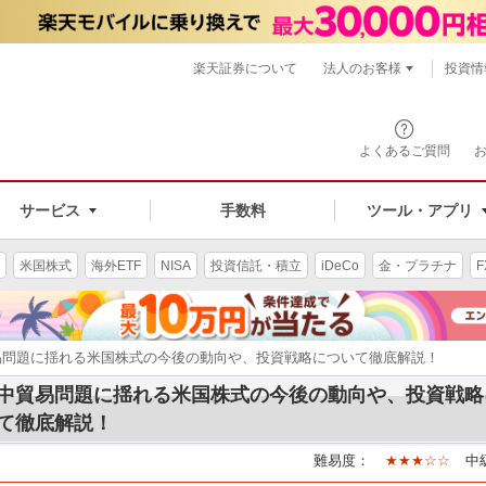
楽天証券について
法人のお客様
投資情
よくあるご質問
サービス
手数料
ツール・アプリ
米国株式
海外ETF
NISA
投資信託・積立
iDeCo
金・プラチナ
F
易問題に揺れる米国株式の今後の動向や、投資戦略について徹底解説！
中貿易問題に揺れる米国株式の今後の動向や、投資戦略
て徹底解説！
難易度：
★★★☆☆
中