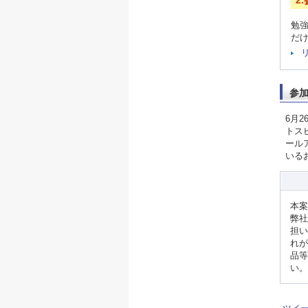
勉
だ
参
6月
トス
ール
いる
本案
弊社
担い
れが
品等
い。