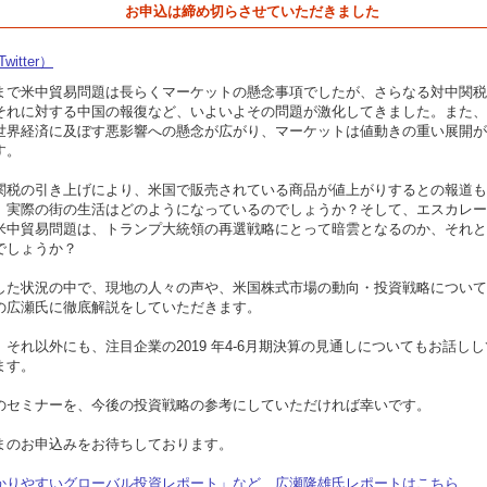
お申込は締め切らさせていただきました
witter）
まで米中貿易問題は長らくマーケットの懸念事項でしたが、さらなる対中関税
それに対する中国の報復など、いよいよその問題が激化してきました。また、
世界経済に及ぼす悪影響への懸念が広がり、マーケットは値動きの重い展開が
す。
関税の引き上げにより、米国で販売されている商品が値上がりするとの報道も
、実際の街の生活はどのようになっているのでしょうか？そして、エスカレー
米中貿易問題は、トランプ大統領の再選戦略にとって暗雲となるのか、それと
でしょうか？
した状況の中で、現地の人々の声や、米国株式市場の動向・投資戦略について
の広瀬氏に徹底解説をしていただきます。
、それ以外にも、注目企業の2019 年4-6月期決算の見通しについてもお話し
ます。
のセミナーを、今後の投資戦略の参考にしていただければ幸いです。
まのお申込みをお待ちしております。
かりやすいグローバル投資レポート」など、広瀬隆雄氏レポートはこちら