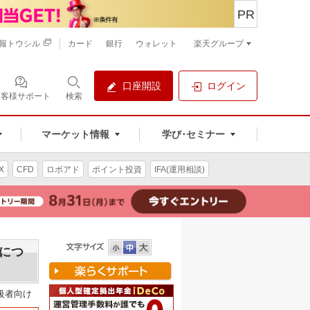
PR
報トウシル
カード
銀行
ウォレット
楽天グループ
口座開設
ログイン
お客様サポート
検索
マーケット情報
学び･セミナー
X
CFD
ロボアド
ポイント投資
IFA(運用相談)
につ
級者向け