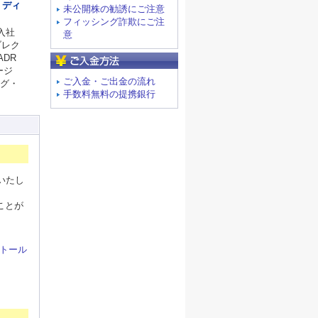
・ディ
未公開株の勧誘にご注意
フィッシング詐欺にご注
入社
意
ブレク
DR
ご入金方法
ージ
ご入金・ご出金の流れ
グ・
手数料無料の提携銀行
いたし
ことが
トール