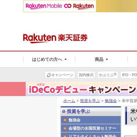
はじめての方へ
商品
®
キャンペーン
国内株式
かぶミニ
IPO・PO
ホーム
>
投資を学ぶ
>
勉強会
> 米中貿
米
投資を学ぶ
い
勉強会
会場型の全国投資セミナー
リアルタイムネット勉強会