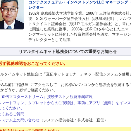
コンテクスチュアル・インベストメンツLLC マネージング
レクター
1982年慶應義塾大学法学部卒業。1986年 三洋証券株式会社
後、S.G.ウォーバーグ証券会社入社（現UBS証券）、ハン
ト＆クイスト証券会社（現J.P.モルガン証券会社）と、常にA
に関連した業務に従事。 2003年にBRICsを中心としたエマ
ングマーケットに特化した投資顧問会社を設立、マネージン
ディレクターとして活躍。
リアルタイムネット勉強会についての重要なお知らせ
.必ず視聴確認をおこなってください。
アルタイムネット勉強会は「直伝ネットセミナー」ネット配信システムを使用
す。
申込み前に下記URLにアクセスして、お客様のパソコンから勉強会を視聴する
能かどうか、必ずご確認ください。
「直伝マスターストリーム」接続テスト
／
視聴推奨環境
スマートフォン、タブレットからのご視聴は、事前にアプリ（無料）をインス
してください。
よくあるご質問
システム上の問い合わせ
（システム提供会社：株式会社 直伝）
.参加方法についてご確認ください。