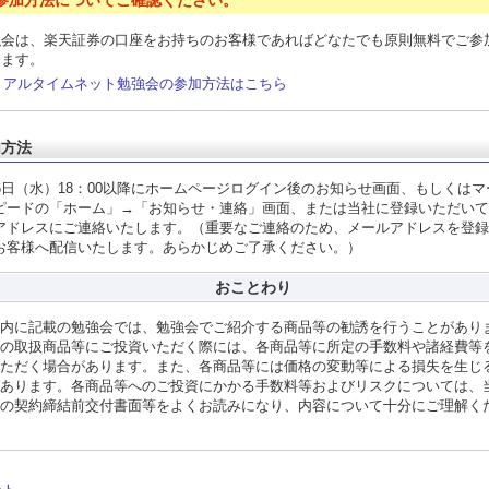
強会は、楽天証券の口座をお持ちのお客様であればどなたでも原則無料でご参
けます。
リアルタイムネット勉強会の参加方法はこちら
加方法
26日（水）18：00以降にホームページログイン後のお知らせ画面、もしくはマ
ピードの「ホーム」→「お知らせ・連絡」画面、または当社に登録いただいて
アドレスにご連絡いたします。（重要なご連絡のため、メールアドレスを登録
お客様へ配信いたします。あらかじめご了承ください。）
おことわり
内に記載の勉強会では、勉強会でご紹介する商品等の勧誘を行うことがあり
の取扱商品等にご投資いただく際には、各商品等に所定の手数料や諸経費等
ただく場合があります。また、各商品等には価格の変動等による損失を生じ
あります。各商品等へのご投資にかかる手数料等およびリスクについては、
の契約締結前交付書面等をよくお読みになり、内容について十分にご理解く