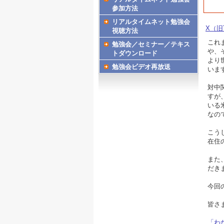
参加方法
リアルタイムネット勉強会
X（旧T
視聴方法
これ
勉強会／セミナー／テキス
や、
トダウンロード
より
勉強会ビデオ再放送
いま
対中
すが
いる
なの
こう
在住
また
だき
今回
皆さ
「わ