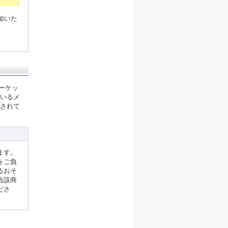
加いた
ーケッ
いるメ
されて
ます。
をご負
るおそ
当該商
ださ