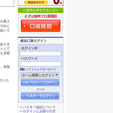
まずは無料で口座開設
の導入
それに
続いて
総合口座ログイン
ありま
ログインID
トして
も光明
パスワード
、米国
ソフトウェアキーボード
していた
または
パスキー認証について
ログインにお困りの方