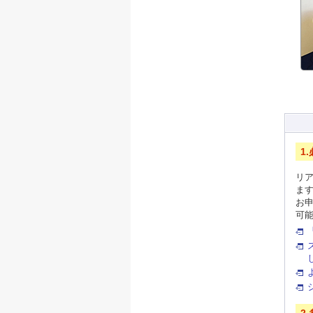
1
リ
ま
お
可
2