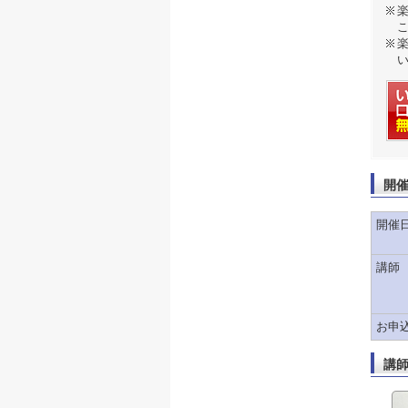
開
開催
講師
お申
講