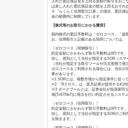
入れた委託保証金を上回る金額の取引をおこ
は差し入れた委託保証金の額を上回るおそれ
※「らくらく信用取引口座」の場合、委託保証
金の範囲内に制限しています。
【株式等のお取引にかかる費用】
国内株式の委託手数料は「ゼロコース」「超
お、信用取引と記載のある箇所については、
〔ゼロコース（現物取引）〕
約定金額にかかわらず取引手数料は0円です。
但し、原則として当社が指定するSOR（スマ
（当社が指定する取引ツールや注文形態で発
ゼロコースをご利用される場合には、当社のS
要があります。
※1 SORとは、複数市場から指定条件に従
※2 「Rクロス」は、楽天証券が提供する社
※3 ダークプールとは、証券会社が投資家同
場(ToSTNeT)に発注を行い約定させるシス
〔ゼロコース（信用取引）〕
約定金額にかかわらず取引手数料は0円です。
但し、原則として当社が指定するSORのご
を除きます。）
〔超割コース（現物取引）〕