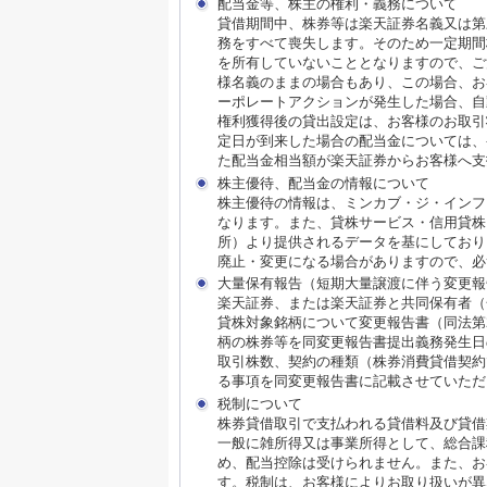
配当金等、株主の権利・義務について
貸借期間中、株券等は楽天証券名義又は第
務をすべて喪失します。そのため一定期間
を所有していないこととなりますので、ご
様名義のままの場合もあり、この場合、お
ーポレートアクションが発生した場合、自
権利獲得後の貸出設定は、お客様のお取引
定日が到来した場合の配当金については、
た配当金相当額が楽天証券からお客様へ支
株主優待、配当金の情報について
株主優待の情報は、ミンカブ・ジ・インフ
なります。また、貸株サービス・信用貸株内における
所）より提供されるデータを基にしており
廃止・変更になる場合がありますので、必
大量保有報告（短期大量譲渡に伴う変更報
楽天証券、または楽天証券と共同保有者（
貸株対象銘柄について変更報告書（同法第
柄の株券等を同変更報告書提出義務発生日
取引株数、契約の種類（株券消費貸借契約
る事項を同変更報告書に記載させていただ
税制について
株券貸借取引で支払われる貸借料及び貸借
一般に雑所得又は事業所得として、総合課
め、配当控除は受けられません。また、お
す。税制は、お客様によりお取り扱いが異