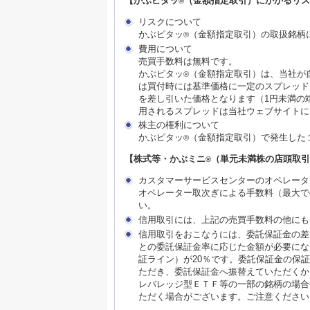
【かぶピタッ
（金額指定取引）にかかるリス
®
リスクについて
かぶピタッ
（金額指定取引）の取扱銘柄
®
費用について
売買手数料は無料です。
かぶピタッ
（金額指定取引）は、当社が
®
は買付時には基準価格に一定のスプレッド
を差し引いた価格となります（1円未満の
用されるスプレッドは当社ウェブサイトに
株主の権利について
かぶピタッ
（金額指定取引）で発生した
®
【株式等・かぶミニ
（単元未満株の店頭取引
®
カスタマーサービスセンターのオペレータ
オペレーター取次ぎによる手数料（最大で
い。
信用取引には、上記の売買手数料の他にも
信用取引をおこなうには、委託保証金の差
との委託保証金率に応じた金額が必要にな
証ライン）が20％です。委託保証金の保
ただき、委託保証金へ振替えていただくか
レバレッジ型ＥＴＦ等の一部の銘柄の場合
ただく場合がございます。ご注意ください