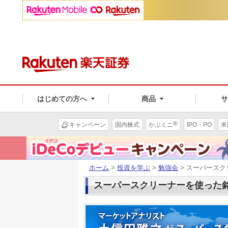
はじめての方へ
商品
®
キャンペーン
国内株式
かぶミニ
IPO・PO
米
ホーム
>
投資を学ぶ
>
勉強会
> スーパース
スーパースクリーナーを使った