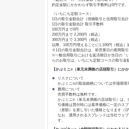
約定金額にかかわらず取引手数料は0円です。
〔いちにち定額コース〕
1日の取引金額合計（現物取引と信用取引合
1日の取引金額合計 取引手数料
100万円まで0円
200万円まで 2,200円（税込）
300万円まで 3,300円（税込）
以降、100万円増えるごとに1,100円（税込）
※1日の取引金額合計は、前営業日の夜間取
※一般信用取引における返済期日が当日の「
らのお取引は、いちにち定額コースの取引金
【かぶミニ
（単元未満株の店頭取引）にか
®
リスクについて
かぶミニ
の取扱銘柄については市場環境
®
費用について
売買手数料は無料です。
かぶミニ
（単元未満株の店頭取引）は、
®
引価格は買付時には基準価格に一定のスプ
（差額）を差し引いた価格となります（1
なお、適用されるスプレッドは当社ウェブ
す。