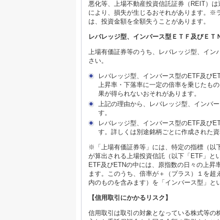
悪化等、上場不動産投資信託証券（REIT）
により、損失が生じるおそれがあります。※
は、投資金額を全額失うことがあります。
レバレッジ型、インバース型ＥＴＦ及びＥＴ
上場有価証券等のうち、レバレッジ型、インバ
さい。
レバレッジ型、インバース型のETF及び
上昇率・下落率に一定の倍率を乗じたもの
果が得られないおそれがあります。
上記の理由から、レバレッジ型、インバー
す。
レバレッジ型、インバース型のETF及び
す。詳しくは別途銘柄ごとに作成された資
※「上場有価証券等」には、特定の指標（以
が算出される上場投資信託（以下「ETF」と
ETF及びETNの中には、原指数の日々の上
ます。このうち、倍率が＋（プラス）１を超
内のものを含みます）を「インバース型」と
【信用取引にかかるリスク】
信用取引は取引の対象となっている株式等の