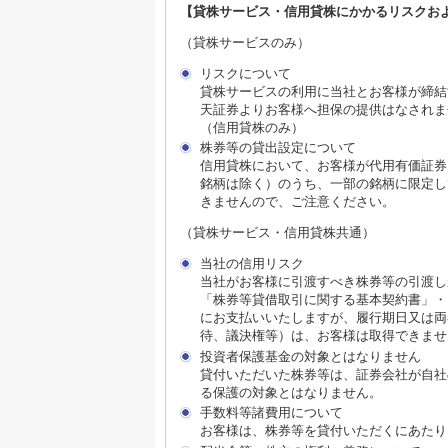
【貸株サービス・信用貸株にかかるリスクお
（貸株サービスのみ）
リスクについて
貸株サービスの利用に当社とお客様が締結
天証券よりお客様へ担保の提供はなされま
（信用貸株のみ）
株券等の貸出設定について
信用貸株において、お客様が代用有価証券
銘柄は除く）のうち、一部の銘柄に限定し
きませんので、ご注意ください。
（貸株サービス・信用貸株共通）
当社の信用リスク
当社がお客様に引渡すべき株券等の引渡し
「株券等貸借取引に関する基本契約書」・
にお支払いいたしますが、履行期日又は両
待、議決権等）は、お客様は取得できませ
投資者保護基金の対象とはなりません
貸付いただいた株券等は、証券会社が自社
る保護の対象とはなりません。
手数料等諸費用について
お客様は、株券等を貸付いただくにあたり