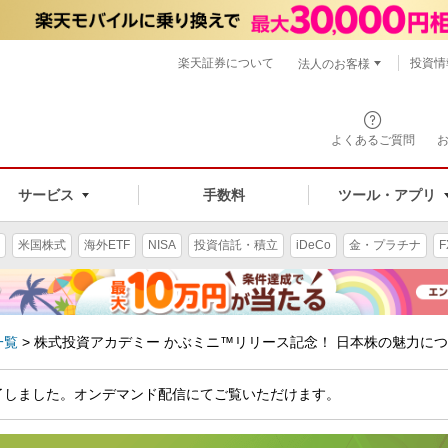
楽天証券について
投資情
法人のお客様
よくあるご質問
手数料
サービス
ツール・アプリ
米国株式
海外ETF
NISA
投資信託・積立
iDeCo
金・プラチナ
F
一覧
>
株式投資アカデミー かぶミニ™リリース記念！ 日本株の魅力に
了しました。オンデマンド配信にてご覧いただけます。