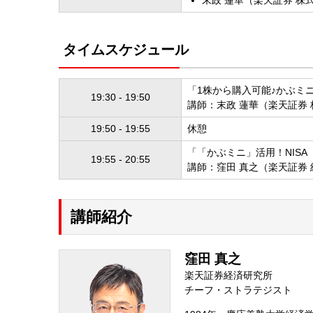
タイムスケジュール
「1株から購入可能♪かぶミ
19:30 - 19:50
講師：末政 蓮華（楽天証券
19:50 - 19:55
休憩
「「かぶミニ」活用！NIS
19:55 - 20:55
講師：窪田 真之（楽天証券
講師紹介
窪田 真之
楽天証券経済研究所
チーフ・ストラテジスト