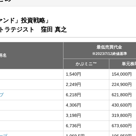
ァンド」投資戦略」
トラテジスト 窪田 真之
最低売買代金
※2023/7/12終値基準
柄名
かぶミニ™
単元株
1,540円
154,000円
2,249円
224,900円
プ
6,218円
621,800円
4,306円
430,600円
3,198円
319,800円
6,736円
673,600円
ープ
1,069.5円
106,950円