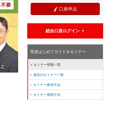
口座申込

総合口座ログイン

投資はじめてガイド＆セミナー
セミナー情報一覧

過去のセミナー一覧

セミナー参加方法

セミナー視聴方法
