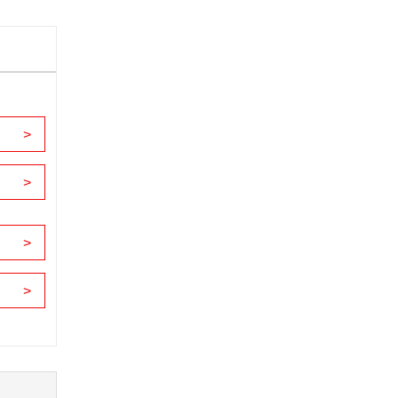
>
>
>
>