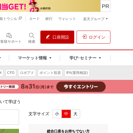
PR
報トウシル
カード
銀行
ウォレット
楽天グループ
口座開設
ログイン
お客様サポート
検索
マーケット情報
学び･セミナー
X
CFD
ロボアド
ポイント投資
IFA(運用相談)
ついて学ぼう
文字サイズ
小
中
大
総合口座をお持ちでない方