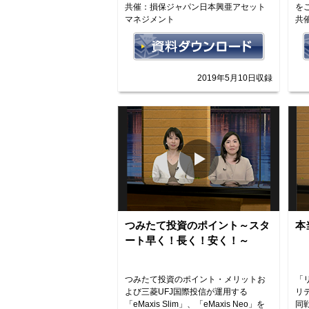
共催：損保ジャパン日本興亜アセット
を
マネジメント
共
2019年5月10日収録
つみたて投資のポイント～スタ
本
ート早く！長く！安く！～
つみたて投資のポイント・メリットお
「
よび三菱UFJ国際投信が運用する
リ
「eMaxis Slim」、「eMaxis Neo」を
同