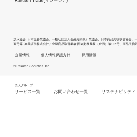
Rakuten Trade(マレーシア)
加入協会
日本証券業協会
、
一般社団法人金融先物取引業協会
、
日本商品先物取引協会
、
商号等
楽天証券株式会社／金融商品取引業者 関東財務局長（金商）第195号、商品先物
企業情報
個人情報保護方針
採用情報
© Rakuten Securities, Inc.
楽天グループ
サービス一覧
お問い合わせ一覧
サステナビリティ