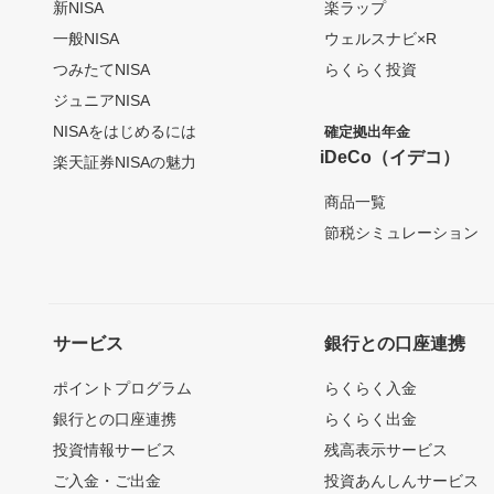
新NISA
楽ラップ
一般NISA
ウェルスナビ×R
つみたてNISA
らくらく投資
ジュニアNISA
NISAをはじめるには
確定拠出年金
iDeCo（イデコ）
楽天証券NISAの魅力
商品一覧
節税シミュレーション
サービス
銀行との口座連携
ポイントプログラム
らくらく入金
銀行との口座連携
らくらく出金
投資情報サービス
残高表示サービス
ご入金・ご出金
投資あんしんサービス