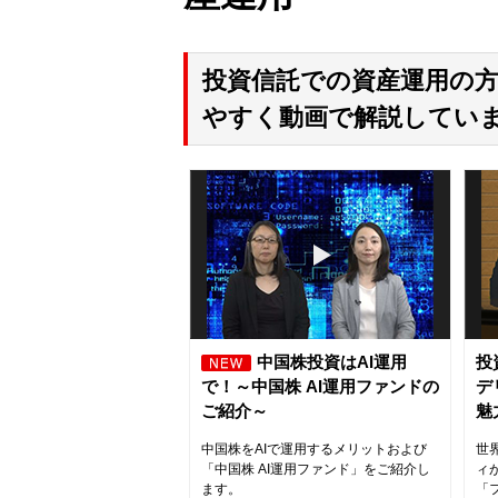
投資信託での資産運用の
やすく動画で解説してい
中国株投資はAI運用
投
で！～中国株 AI運用ファンドの
デ
ご紹介～
魅
中国株をAIで運用するメリットおよび
世
「中国株 AI運用ファンド」をご紹介し
ィ
ます。
「