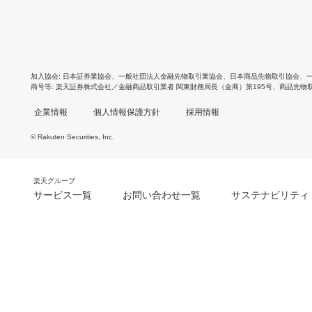
加入協会
日本証券業協会
、
一般社団法人金融先物取引業協会
、
日本商品先物取引協会
、
商号等
楽天証券株式会社／金融商品取引業者 関東財務局長（金商）第195号、商品先物
企業情報
個人情報保護方針
採用情報
© Rakuten Securities, Inc.
楽天グループ
サービス一覧
お問い合わせ一覧
サステナビリティ