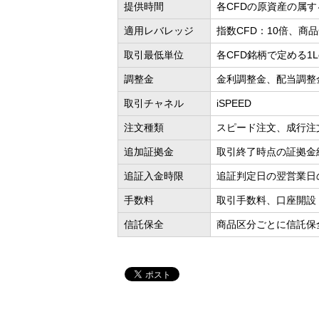
提供時間
各CFDの原資産の属
適用レバレッジ
指数CFD：10倍、商品
取引最低単位
各CFD銘柄で定める1Lo
調整金
金利調整金、配当調整
取引チャネル
iSPEED
注文種類
スピード注文、成行注文
追加証拠金
取引終了時点の証拠金
追証入金時限
追証判定日の翌営業日
手数料
取引手数料、口座開設
信託保全
商品区分ごとに信託保