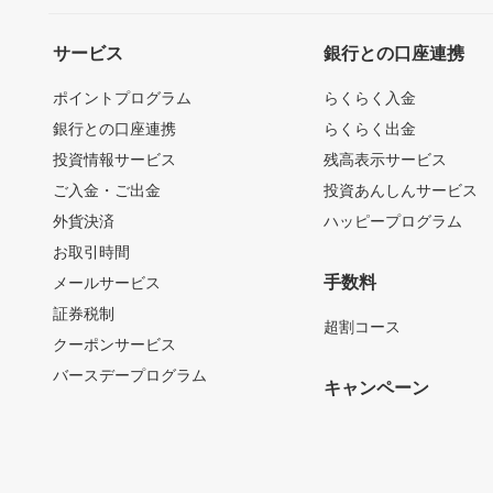
サービス
銀行との口座連携
ポイントプログラム
らくらく入金
銀行との口座連携
らくらく出金
投資情報サービス
残高表示サービス
ご入金・ご出金
投資あんしんサービス
外貨決済
ハッピープログラム
お取引時間
手数料
メールサービス
証券税制
超割コース
クーポンサービス
バースデープログラム
キャンペーン