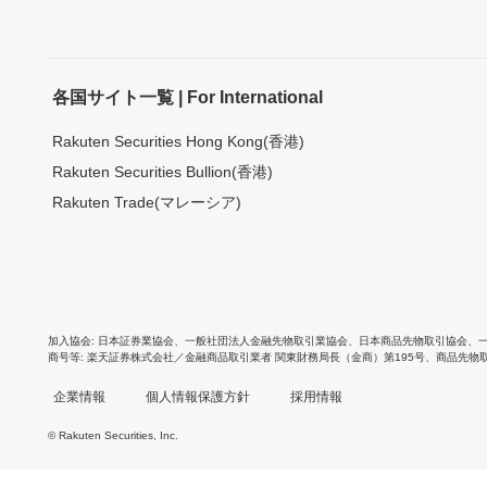
各国サイト一覧 | For International
Rakuten Securities Hong Kong(香港)
Rakuten Securities Bullion(香港)
Rakuten Trade(マレーシア)
加入協会
日本証券業協会
、
一般社団法人金融先物取引業協会
、
日本商品先物取引協会
、
商号等
楽天証券株式会社／金融商品取引業者 関東財務局長（金商）第195号、商品先物
企業情報
個人情報保護方針
採用情報
© Rakuten Securities, Inc.