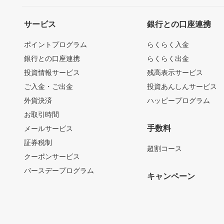
サービス
銀行との口座連携
ポイントプログラム
らくらく入金
銀行との口座連携
らくらく出金
投資情報サービス
残高表示サービス
ご入金・ご出金
投資あんしんサービス
外貨決済
ハッピープログラム
お取引時間
手数料
メールサービス
証券税制
超割コース
クーポンサービス
バースデープログラム
キャンペーン