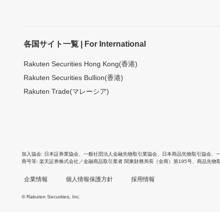
各国サイト一覧 | For International
Rakuten Securities Hong Kong(香港)
Rakuten Securities Bullion(香港)
Rakuten Trade(マレーシア)
加入協会
日本証券業協会
、
一般社団法人金融先物取引業協会
、
日本商品先物取引協会
、
商号等
楽天証券株式会社／金融商品取引業者 関東財務局長（金商）第195号、商品先物
企業情報
個人情報保護方針
採用情報
© Rakuten Securities, Inc.