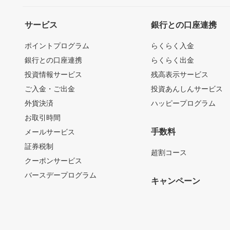
サービス
銀行との口座連携
ポイントプログラム
らくらく入金
銀行との口座連携
らくらく出金
投資情報サービス
残高表示サービス
ご入金・ご出金
投資あんしんサービス
外貨決済
ハッピープログラム
お取引時間
手数料
メールサービス
証券税制
超割コース
クーポンサービス
バースデープログラム
キャンペーン