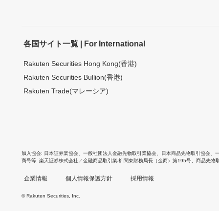
各国サイト一覧 | For International
Rakuten Securities Hong Kong(香港)
Rakuten Securities Bullion(香港)
Rakuten Trade(マレーシア)
加入協会
日本証券業協会
、
一般社団法人金融先物取引業協会
、
日本商品先物取引協会
、
商号等
楽天証券株式会社／金融商品取引業者 関東財務局長（金商）第195号、商品先物
企業情報
個人情報保護方針
採用情報
© Rakuten Securities, Inc.