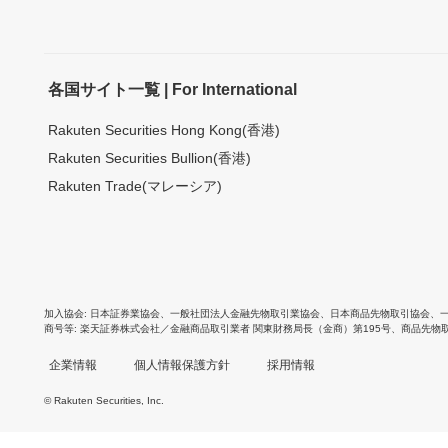
各国サイト一覧 | For International
Rakuten Securities Hong Kong(香港)
Rakuten Securities Bullion(香港)
Rakuten Trade(マレーシア)
加入協会
日本証券業協会
、
一般社団法人金融先物取引業協会
、
日本商品先物取引協会
、
商号等
楽天証券株式会社／金融商品取引業者 関東財務局長（金商）第195号、商品先物
企業情報
個人情報保護方針
採用情報
© Rakuten Securities, Inc.