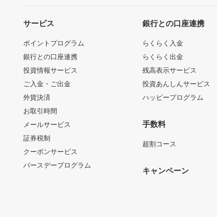
サービス
銀行との口座連携
ポイントプログラム
らくらく入金
銀行との口座連携
らくらく出金
投資情報サービス
残高表示サービス
ご入金・ご出金
投資あんしんサービス
外貨決済
ハッピープログラム
お取引時間
手数料
メールサービス
証券税制
超割コース
クーポンサービス
バースデープログラム
キャンペーン