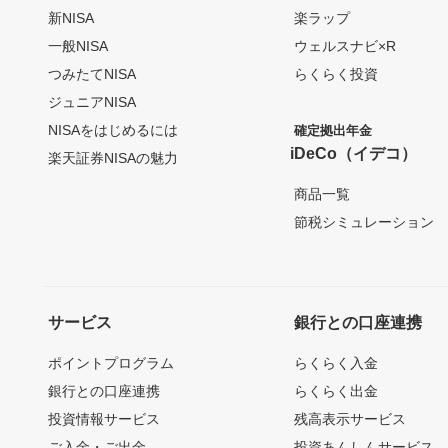
新NISA
楽ラップ
一般NISA
ウェルスナビ×R
つみたてNISA
らくらく投資
ジュニアNISA
NISAをはじめるには
確定拠出年金
iDeCo（イデコ）
楽天証券NISAの魅力
商品一覧
節税シミュレーション
サービス
銀行との口座連携
ポイントプログラム
らくらく入金
銀行との口座連携
らくらく出金
投資情報サービス
残高表示サービス
ご入金・ご出金
投資あんしんサービス