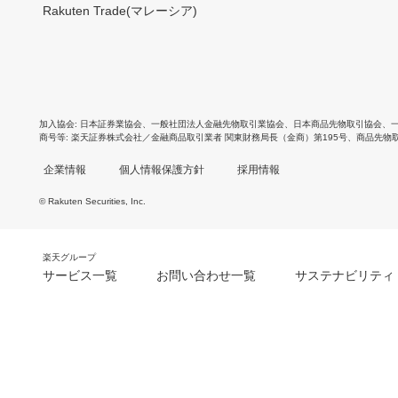
Rakuten Trade(マレーシア)
加入協会
日本証券業協会
、
一般社団法人金融先物取引業協会
、
日本商品先物取引協会
、
商号等
楽天証券株式会社／金融商品取引業者 関東財務局長（金商）第195号、商品先物
企業情報
個人情報保護方針
採用情報
© Rakuten Securities, Inc.
楽天グループ
サービス一覧
お問い合わせ一覧
サステナビリティ