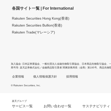
各国サイト一覧 | For International
Rakuten Securities Hong Kong(香港)
Rakuten Securities Bullion(香港)
Rakuten Trade(マレーシア)
加入協会
日本証券業協会
、
一般社団法人金融先物取引業協会
、
日本商品先物取引協会
、
商号等
楽天証券株式会社／金融商品取引業者 関東財務局長（金商）第195号、商品先物
企業情報
個人情報保護方針
採用情報
© Rakuten Securities, Inc.
楽天グループ
サービス一覧
お問い合わせ一覧
サステナビリティ