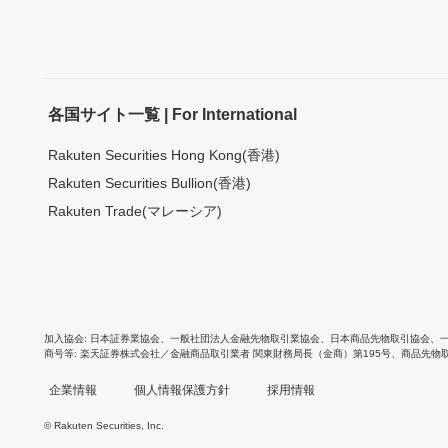
各国サイト一覧 | For International
Rakuten Securities Hong Kong(香港)
Rakuten Securities Bullion(香港)
Rakuten Trade(マレーシア)
加入協会
日本証券業協会
、
一般社団法人金融先物取引業協会
、
日本商品先物取引協会
、
商号等
楽天証券株式会社／金融商品取引業者 関東財務局長（金商）第195号、商品先物
企業情報
個人情報保護方針
採用情報
© Rakuten Securities, Inc.