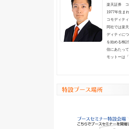
楽天証券 コ
1977年生
コモディティ
同社では楽天
ディティにつ
を始める検討
信にあたって
モットーは「