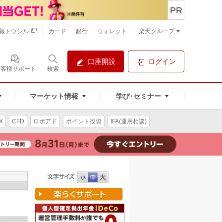
PR
報トウシル
カード
銀行
ウォレット
楽天グループ
口座開設
ログイン
お客様サポート
検索
マーケット情報
学び･セミナー
X
CFD
ロボアド
ポイント投資
IFA(運用相談)