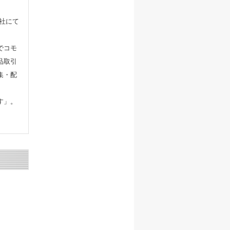
会社にて
でコモ
品取引
集・配
す」。