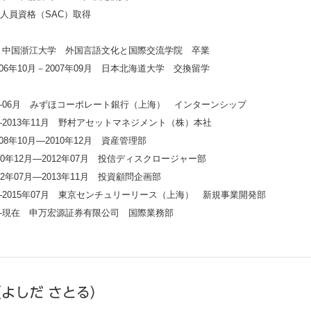
人員資格（SAC）取得
6月 中国浙江大学 外国言語文化と国際交流学院 卒業
06年10月－2007年09月 日本北海道大学 交換留学
1月―06月 みずほコーポレート銀行（上海） インターンシップ
月―2013年11月 野村アセットマネジメント（株）本社
08年10月―2010年12月 資産管理部
010年12月―2012年07月 投信ディスクロージャー部
12年07月―2013年11月 投資顧問企画部
4月―2015年07月 東京センチュリーリース（上海） 新規事業開発部
8月―現在 申万宏源証券有限公司 国際業務部