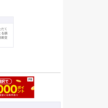
ただく
よる損
結前交
ージの先頭へ