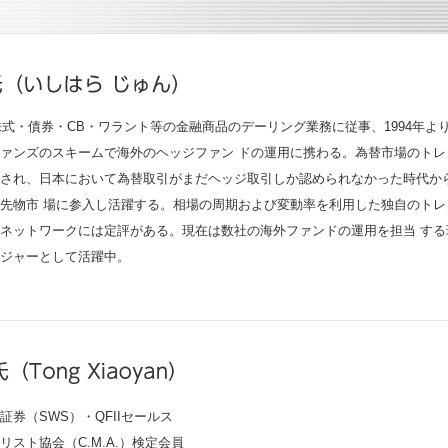
り株式・債券・CB・ワラント等の金融商品のデーリング業務に従事、1994年よ
ァンズのスキームで海外のヘッジファン ドの運用に携わる。為替市場のトレ
され、日本において為替取引がまだヘッジ取引しか認められなかった時代か
貨先物市 場に参入し活躍する。相場の周期および変動率を利用した独自のトレ
ネットワークには定評がある。現在は数社の海外ファンドの運用を担当 する
ジャーとして活躍中。
証券（SWS）・QFIIセールス
リスト協会（C.M.A.）検定会員