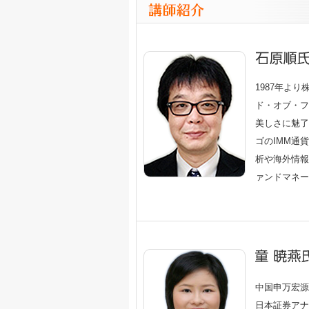
1987年よ
ド・オブ・フ
美しさに魅了
ゴのIMM通
析や海外情報
ァンドマネー
中国申万宏源
日本証券アナ