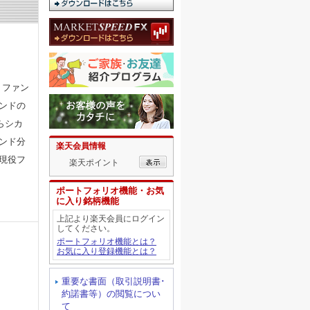
りファン
ンドの
らシカ
ンド分
楽天会員情報
現役フ
楽天ポイント
ポートフォリオ機能・お気
に入り銘柄機能
上記より楽天会員にログイン
してください。
ポートフォリオ機能とは？
お気に入り登録機能とは？
重要な書面（取引説明書･
約諾書等）の閲覧につい
て