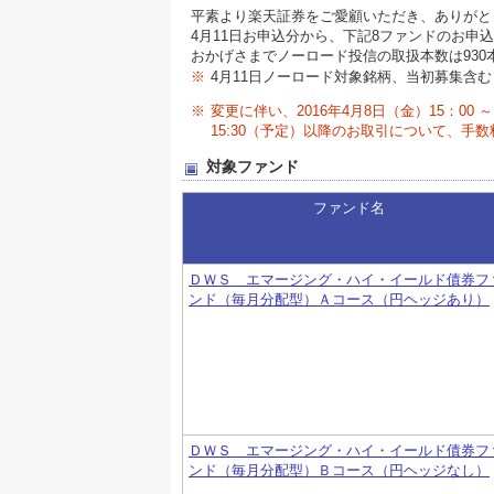
平素より楽天証券をご愛顧いただき、ありがと
4月11日お申込分から、下記8ファンドのお申
おかげさまでノーロード投信の取扱本数は930
※
4月11日ノーロード対象銘柄、当初募集含む
※
変更に伴い、2016年4月8日（金）15：00
15:30（予定）以降のお取引について、手
対象ファンド
ファンド名
ＤＷＳ エマージング・ハイ・イールド債券フ
ンド（毎月分配型）Ａコース（円ヘッジあり）
ＤＷＳ エマージング・ハイ・イールド債券フ
ンド（毎月分配型）Ｂコース（円ヘッジなし）