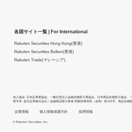
各国サイト一覧 | For International
Rakuten Securities Hong Kong(香港)
Rakuten Securities Bullion(香港)
Rakuten Trade(マレーシア)
加入協会
日本証券業協会
、
一般社団法人金融先物取引業協会
、
日本商品先物取引協会
、
商号等
楽天証券株式会社／金融商品取引業者 関東財務局長（金商）第195号、商品先物
企業情報
個人情報保護方針
採用情報
© Rakuten Securities, Inc.