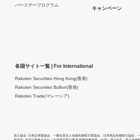
バースデープログラム
キャンペーン
各国サイト一覧 | For International
Rakuten Securities Hong Kong(香港)
Rakuten Securities Bullion(香港)
Rakuten Trade(マレーシア)
加入協会
日本証券業協会
、
一般社団法人金融先物取引業協会
、
日本商品先物取引協会
、
商号等
楽天証券株式会社／金融商品取引業者 関東財務局長（金商）第195号、商品先物