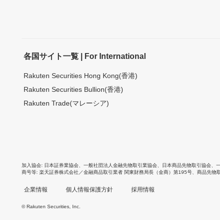
各国サイト一覧 | For International
Rakuten Securities Hong Kong(香港)
Rakuten Securities Bullion(香港)
Rakuten Trade(マレーシア)
加入協会
日本証券業協会
、
一般社団法人金融先物取引業協会
、
日本商品先物取引協会
、
商号等
楽天証券株式会社／金融商品取引業者 関東財務局長（金商）第195号、商品先物
企業情報
個人情報保護方針
採用情報
© Rakuten Securities, Inc.