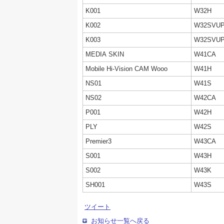
K001
W32H
K002
W32SVU
K003
W32SVU
MEDIA SKIN
W41CA
Mobile Hi-Vision CAM Wooo
W41H
NS01
W41S
NS02
W42CA
P001
W42H
PLY
W42S
Premier3
W43CA
S001
W43H
S002
W43K
SH001
W43S
ツイート
お知らせ一覧へ戻る