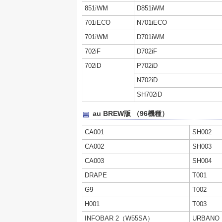
851iWM
D851iWM
701iECO
N701iECO
701iWM
D701iWM
702iF
D702iF
702iD
P702iD
N702iD
SH702iD
au BREW版 （96機種）
CA001
SH002
CA002
SH003
CA003
SH004
DRAPE
T001
G9
T002
H001
T003
INFOBAR 2（W55SA）
URBANO