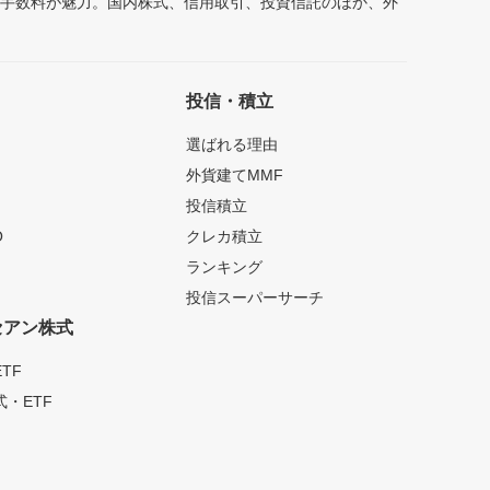
安手数料が魅力。国内株式、信用取引、投資信託のほか、外
投信・積立
選ばれる理由
外貨建てMMF
投信積立
O
クレカ積立
ランキング
投信スーパーサーチ
セアン株式
TF
・ETF