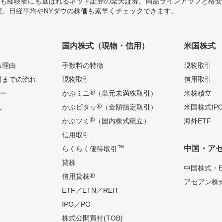
にも経験者にも選ばれるネット証券の楽天証券。商品ラインアップと格
充実。日経平均やNYダウの株価も素早くチェックできます。
国内株式（現物・信用）
米国株式
る理由
手数料の特徴
現物取引
引までの流れ
現物取引
信用取引
®
ー
かぶミニ
（単元未満株取引）
米株積立
®
ん
かぶピタッ
（金額指定取引）
米国株式IP
®
かぶツミ
（国内株式積立）
海外ETF
信用取引
™
中国・ア
らくらく優待取引
貸株
中国株式・E
®
信用貸株
アセアン株式
ETF／ETN／REIT
IPO／PO
株式公開買付(TOB)