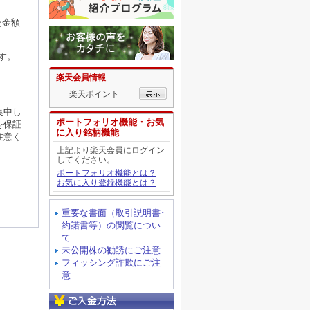
た金額
す。
楽天会員情報
楽天ポイント
集中し
ポートフォリオ機能・お気
を保証
に入り銘柄機能
注意く
上記より楽天会員にログイン
してください。
ポートフォリオ機能とは？
お気に入り登録機能とは？
重要な書面（取引説明書･
約諾書等）の閲覧につい
て
未公開株の勧誘にご注意
フィッシング詐欺にご注
意
ご入金方法