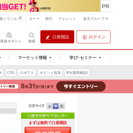
PR
報トウシル
カード
銀行
ウォレット
楽天グループ
口座開設
ログイン
お客様サポート
検索
マーケット情報
学び･セミナー
X
CFD
ロボアド
ポイント投資
IFA(運用相談)
まずは無料で口座開設