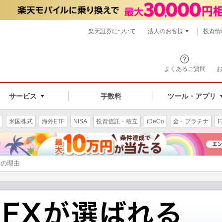
楽天証券について
法人のお客様
投資情
よくあるご質問
サービス
手数料
ツール・アプリ
米国株式
海外ETF
NISA
投資信託・積立
iDeCo
金・プラチナ
F
つの理由