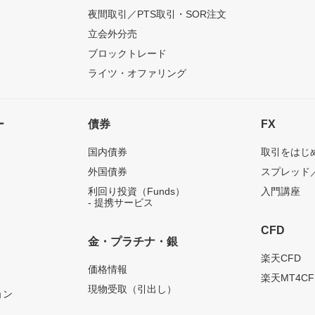
夜間取引／PTS取引・SOR注文
立会外分売
ブロックトレード
ライツ・オファリング
ー
債券
FX
国内債券
取引をはじ
外国債券
スプレッド
利回り投資（Funds）
入門講座
- 提携サービス
CFD
金・プラチナ・銀
）
楽天CFD
価格情報
楽天MT4CF
現物受取（引出し）
ョン