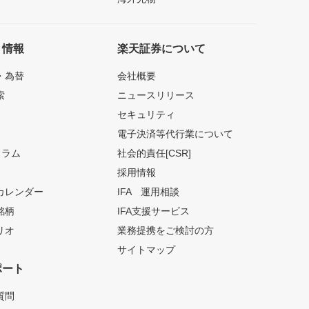
ト情報
楽天証券について
・為替
会社概要
索
ニュースリリース
セキュリティ
電子決済等代行業について
コラム
社会的責任[CSR]
採用情報
カレンダー
IFA 運用相談
銘柄
IFA支援サービス
リオ
業務提携をご検討の方
サイトマップ
ポート
質問