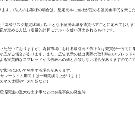
ます。(法人のお客様の場合は、想定元本に当社が定める証拠金率(*)を乗じ
た「為替リスク想定比率」以上となる証拠金率を通貨ペアごとに定めておりま
官が定める方法（定量的計算モデル）を使い算出されるものです。
いただいておりますが、為替市場における取引高の低下又は売買が一方向に
が広がる場合があります。また、広告表示の値は実際の取引時のスプレッド
よる実質的なスプレッドが広告表示の値と合致しない場合がありますのでご
な状況において発生する場合があります。
分※サマータイム期間中は一時間繰り上がります）
スマス休暇や年末年始など）
経済関連の重大な出来事などの突発事象の発生時