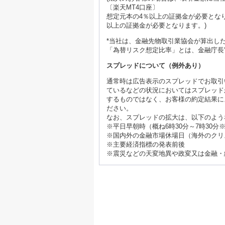
〔楽天MT4口座〕
想定元本の4％以上の証拠金が必要となり
以上の証拠金が必要となります。)
*当社は、金融先物取引業協会が算出し
「為替リスク想定比率」とは、金融庁長
スプレッドについて（例外あり）
通常時は広告表示のスプレッドでお取引
ているなどの状況においてはスプレッド
するものではなく、お客様の約定結果に
ださい。
なお、スプレッドの拡大は、以下のよう
※平日早朝時（概ね6時30分～7時30
※国内外の金融市場休場日（海外のクリ
※主要経済指標の発表前後
※震災などの天変地異や政変又は金融・