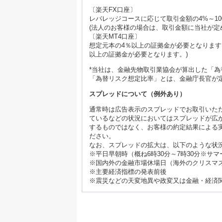
〔楽天FX口座〕
レバレッジコースに応じて取引金額の4%～10
(法人のお客様の場合は、取引金額に当社が定め
〔楽天MT4口座〕
想定元本の4％以上の証拠金が必要となります
以上の証拠金が必要となります。)
*当社は、金融先物取引業協会が算出した「
「為替リスク想定比率」とは、金融庁長官が
スプレッドについて（例外あり）
通常時は広告表示のスプレッドでお取引いた
ているなどの状況においてはスプレッドが広
するものではなく、お客様の約定結果による
ださい。
なお、スプレッドの拡大は、以下のような状
※平日早朝時（概ね6時30分～7時30分※サ
※国内外の金融市場休場日（海外のクリスマ
※主要経済指標の発表前後
※震災などの天変地異や政変又は金融・経済