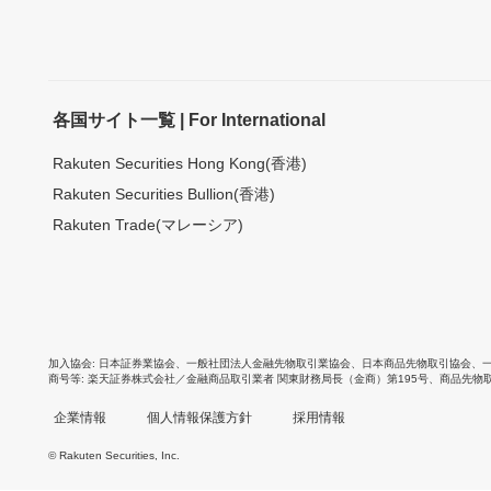
各国サイト一覧 | For International
Rakuten Securities Hong Kong(香港)
Rakuten Securities Bullion(香港)
Rakuten Trade(マレーシア)
加入協会
日本証券業協会
、
一般社団法人金融先物取引業協会
、
日本商品先物取引協会
、
商号等
楽天証券株式会社／金融商品取引業者 関東財務局長（金商）第195号、商品先物
企業情報
個人情報保護方針
採用情報
© Rakuten Securities, Inc.