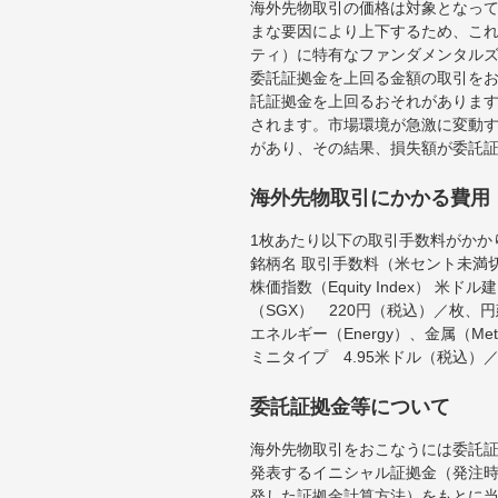
海外先物取引の価格は対象となっ
まな要因により上下するため、こ
ティ）に特有なファンダメンタル
委託証拠金を上回る金額の取引を
託証拠金を上回るおそれがあります
されます。市場環境が急激に変動
があり、その結果、損失額が委託
海外先物取引にかかる費用
1枚あたり以下の取引手数料がかか
銘柄名 取引手数料（米セント未満
株価指数（Equity Index）
（SGX） 220円（税込）／枚、
エネルギー（Energy）、金属（Me
ミニタイプ 4.95米ドル（税込）
委託証拠金等について
海外先物取引をおこなうには委託
発表するイニシャル証拠金（発注時
発した証拠金計算方法）をもとに