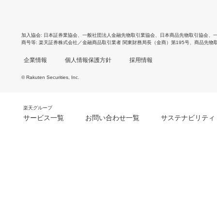
加入協会
日本証券業協会
、
一般社団法人金融先物取引業協会
、
日本商品先物取引協会
、
商号等
楽天証券株式会社／金融商品取引業者 関東財務局長（金商）第195号、商品先物
企業情報
個人情報保護方針
採用情報
© Rakuten Securities, Inc.
楽天グループ
サービス一覧
お問い合わせ一覧
サステナビリティ