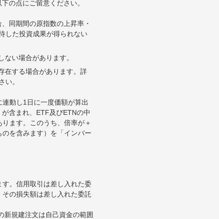
以下の点にご留意ください。
合、同期間の原指数の上昇率・
待した投資成果が得られない
合しない場合があります。
が存在する場合があります。詳
さい。
に連動し1日に一度価額が算出
が含まれ、ETF及びETNの中
あります。このうち、倍率が＋
ものを含みます）を「インバー
ます。信用取引は差し入れた委
。その損失額は差し入れた委託
引の新規建注文は自己資金の範囲