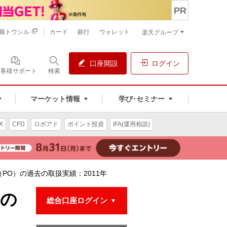
PR
報トウシル
カード
銀行
ウォレット
楽天グループ
口座開設
ログイン
お客様サポート
検索
マーケット情報
学び･セミナー
X
CFD
ロボアド
ポイント投資
IFA(運用相談)
PO）の過去の取扱実績：2011年
）の
総合口座ログイン
