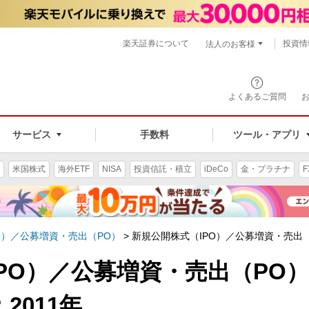
楽天証券について
投資情
法人のお客様
よくあるご質問
手数料
サービス
ツール・アプリ
米国株式
海外ETF
NISA
投資信託・積立
iDeCo
金・プラチナ
F
O）／公募増資・売出（PO）
>
新規公開株式（IPO）／公募増資・売出（
PO）／公募増資・売出（PO
2011年