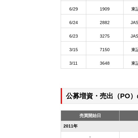
6/29
1909
東
6/24
2882
JA
6/23
3275
JA
3/15
7150
東
3/11
3648
東
公募増資・売出（PO
売買開始日
2011年
-