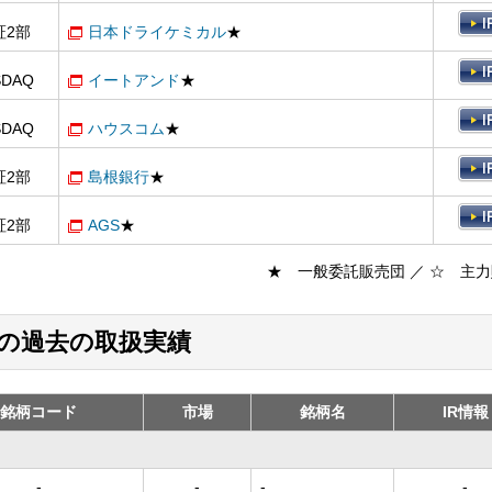
証2部
日本ドライケミカル
★
SDAQ
イートアンド
★
SDAQ
ハウスコム
★
証2部
島根銀行
★
証2部
AGS
★
★ 一般委託販売団 ／ ☆ 主
）の過去の取扱実績
銘柄コード
市場
銘柄名
IR情報
-
-
-
-