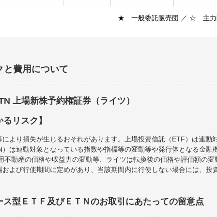
★ 一般委託販売団 ／ ☆ 主
クと費用について
ETN 上場新株予約権証券（ライツ）
かるリスク】
等により損失が生じるおそれがあります。上場投資信託（ETF）は連動
TN）は連動対象となっている指数や指標等の変動等や発行体となる金融
運用不動産の価格や収益力の変動等、ライツは転換後の価格や評価額の
場および行使期間に定めがあり、当該期間内に行使しない場合には、投
ース型ＥＴＦ及びＥＴＮのお取引にあたっての留意点