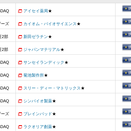
SDAQ
アイセイ薬局
★
ザーズ
カイオム・バイオサイエンス
★
証2部
新田ゼラチン
★
証2部
ジャパンマテリアル
★
SDAQ
サンセイランディック
★
SDAQ
菊池製作所
★
SDAQ
スリー・ディー・マトリックス
★
SDAQ
シンバイオ製薬
★
ザーズ
ブレインパッド
★
SDAQ
ラクオリア創薬
★