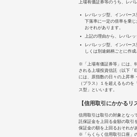
上場有価証券等のうち、レバレ
レバレッジ型、インバース
下落率に一定の倍率を乗じ
おそれがあります。
上記の理由から、レバレッ
レバレッジ型、インバース
しくは別途銘柄ごとに作成
※「上場有価証券等」には、
される上場投資信託（以下「E
には、原指数の日々の上昇率
（プラス）１を超えるものを
ス型」といいます。
【信用取引にかかるリ
信用取引は取引の対象となっ
託保証金を上回る金額の取引
保証金の額を上回るおそれが
※「らくらく信用取引口座」の