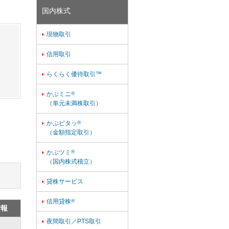
国内株式
現物取引

信用取引

らくらく優待取引™

かぶミニ
®

（単元未満株取引）
かぶピタッ
®

（金額指定取引）
かぶツミ
®

（国内株式積立）
貸株サービス

信用貸株
®

情報
夜間取引／PTS取引
