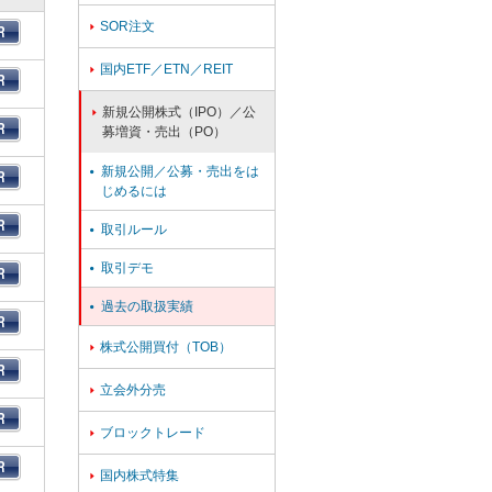
SOR注文

国内ETF／ETN／REIT

新規公開株式（IPO）／公

募増資・売出（PO）
新規公開／公募・売出をは

じめるには
取引ルール

取引デモ

過去の取扱実績

株式公開買付（TOB）

立会外分売

ブロックトレード

国内株式特集
