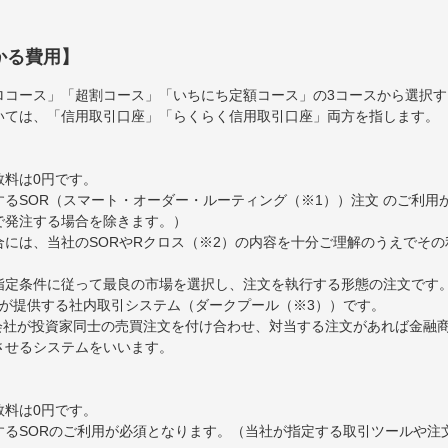
かる費用】
ロコース」「超割コース」「いちにち定額コース」の3コースから選択
いては、「信用取引口座」「らくらく信用取引口座」両方を指します。
数料は0円です。
るSOR（スマート・オーダー・ルーティング（※1））注文 のご利用
で発注する場合を除きます。）
には、当社のSORやRクロス（※2）の内容を十分ご理解のうえでそ
ら指定条件に従って最良の市場を選択し、注文を執行する形態の注文です
券が提供する社内取引システム（ダークプール（※3））です。
券会社が投資家同士の売買注文を付け合わせ、対当する注文があれば金融
約定させるシステムをいいます。
数料は0円です。
するSORのご利用が必須となります。（当社が指定する取引ツールや注