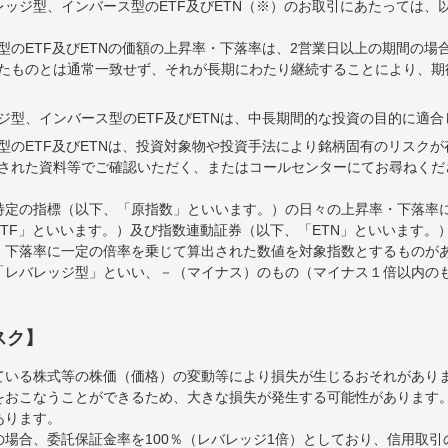
ッジ型、インバース型のETF及びETN（※）のお取引にあたっては、
型のETF及びETNの価額の上昇率・下落率は、2営業日以上の期間の場
たものとは通常一致せず、それが長期にわたり継続することにより、期
ジ型、インバース型のETF及びETNは、中長期間的な投資の目的に適
型のETF及びETNは、投資対象物や投資手法により銘柄固有のリスク
された資料等でご確認いただく、またはコールセンターにてお尋ねくだ
特定の指標（以下、「原指数」といいます。）の日々の上昇率・下落率
TF」といいます。）及び指数連動証券（以下、「ETN」といいます。）
・下落率に一定の倍率を乗じて算出された数値を対象指数とするものが
「レバレッジ型」といい、－（マイナス）のもの（マイナス１倍以内の
スク】
ている株式等の株価（価格）の変動等により損失が生じるおそれがあり
をおこなうことができるため、大きな損失が発生する可能性があります
あります。
場合、委託保証金率を100％（レバレッジ1倍）としており、信用取