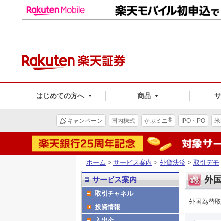
はじめての方へ
商品
®
キャンペーン
国内株式
かぶミニ
IPO・PO
米
ホーム
>
サービス案内
>
外貨決済
>
取引デモ
外国
サービス案内
取引チャネル
外国為替取
投資情報
入出金