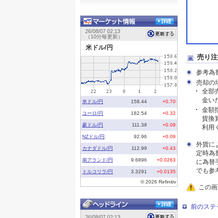
売り注
参考為
売却の
全部
金い
金額
貨換
利用
外貨に
定時為
に為替
でも参
この画
前のステ