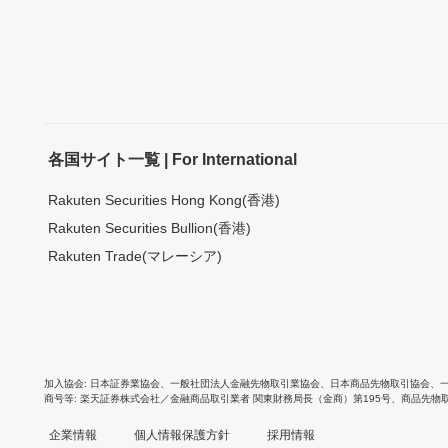
各国サイト一覧 | For International
Rakuten Securities Hong Kong(香港)
Rakuten Securities Bullion(香港)
Rakuten Trade(マレーシア)
加入協会
日本証券業協会
、
一般社団法人金融先物取引業協会
、
日本商品先物取引協会
、
商号等
楽天証券株式会社／金融商品取引業者 関東財務局長（金商）第195号、商品先物
企業情報
個人情報保護方針
採用情報