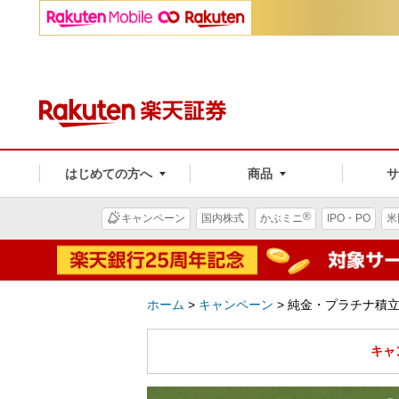
はじめての方へ
商品
®
キャンペーン
国内株式
かぶミニ
IPO・PO
米
ホーム
>
キャンペーン
>
純金・プラチナ積
キャ