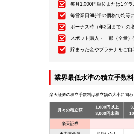
毎月1,000円単位または1グ
毎営業日9時半の価格で均等
ボーナス時（年2回まで）の
スポット購入・一部（全量）
貯まった金やプラチナをご自宅
業界最低水準の積立手数料
楽天証券の積立手数料は積立額の大小に関わら
1,000円以上
3
月々の積立額
3,000円未満
1
楽天証券
田中貴金属
取扱いなし