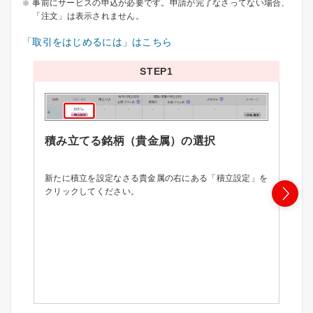
事前にサービスの申込が必要です。申請が完了なさってない場合、
「注文」は表示されません。
「取引をはじめるには」はこちら
STEP1
積み立てる銘柄（貴金属）の選択
積
新たに積立を設定なさる貴金属の右にある「積立設定」を
選
クリックしてください。
力
積
選
定
る
定
方