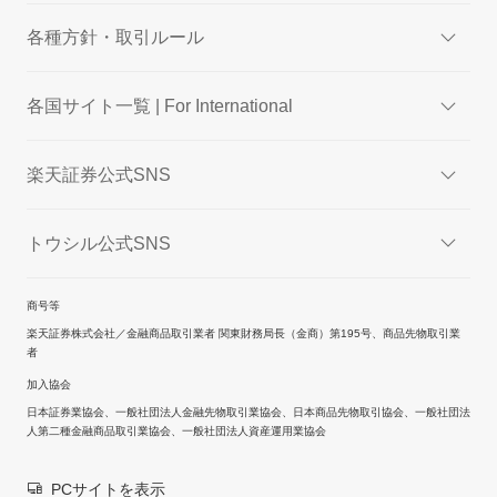
各種方針・取引ルール
各国サイト一覧 | For International
楽天証券公式SNS
トウシル公式SNS
商号等
楽天証券株式会社／金融商品取引業者 関東財務局長（金商）第195号、商品先物取引業
者
加入協会
日本証券業協会、一般社団法人金融先物取引業協会、日本商品先物取引協会、一般社団法
人第二種金融商品取引業協会、一般社団法人資産運用業協会
PCサイトを表示