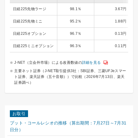
日経225先物ラージ
98.1％
3.67円
日経225先物ミニ
95.2％
1.88円
日経225オプション
96.7％
0.13円
日経225ミニオプション
96.3％
0.11円
J-NET（立会外市場）による改善数値の
詳細を見る
主要ネット証券（J-NET取引提供3社：SBI証券、三菱UFJeスマー
ト証券、楽天証券（五十音順））で比較（2026年7月13日、楽天
証券調べ）
お取引
プット・コールレシオの推移（算出期間：7月27日～7月31
日分）