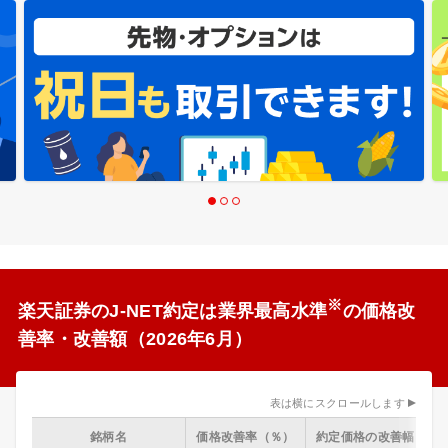
※
楽天証券のJ-NET約定は業界最高水準
の価格改
善率・改善額（2026年6月）
表は横にスクロールします
銘柄名
価格改善率（％）
約定価格の改善幅（円/