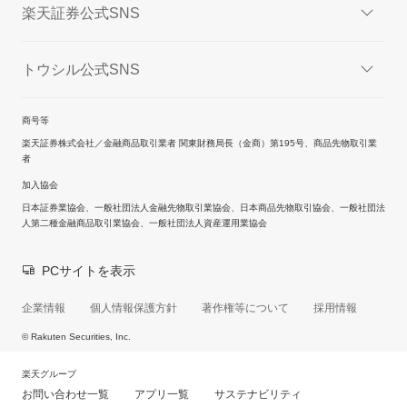
楽天証券公式SNS
トウシル公式SNS
商号等
楽天証券株式会社／金融商品取引業者 関東財務局長（金商）第195号、商品先物取引業
者
加入協会
日本証券業協会、一般社団法人金融先物取引業協会、日本商品先物取引協会、一般社団法
人第二種金融商品取引業協会、一般社団法人資産運用業協会
PCサイトを表示
企業情報
個人情報保護方針
著作権等について
採用情報
© Rakuten Securities, Inc.
楽天グループ
お問い合わせ一覧
アプリ一覧
サステナビリティ