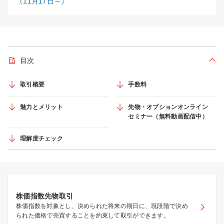
（11月17日～）
目次
折り
取引概要
手数料
魅力とメリット
先物・オプションオンライン
セミナー（無料動画配信中）
理解度チェック
株価指数先物取引
株価指数を対象とし、決められた将来の期日に、現段階で決め
られた価格で売買することを約束して取引ができます。