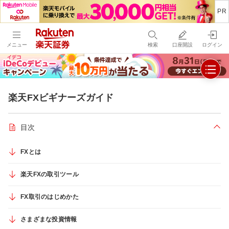
メニュー
検索
口座開設
ログイン
楽天FXビギナーズガイド
目次
折り
FXとは
楽天FXの取引ツール
FX取引のはじめかた
さまざまな投資情報