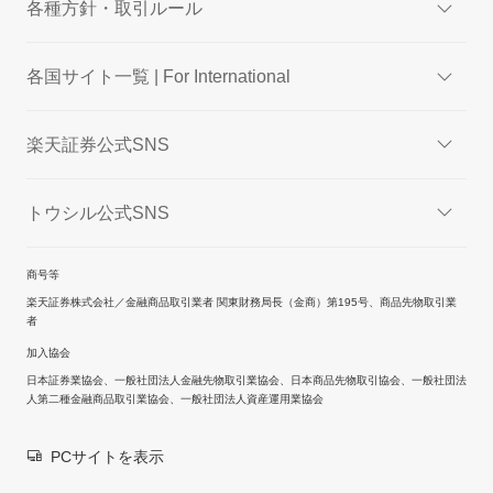
各種方針・取引ルール
各国サイト一覧 | For International
楽天証券公式SNS
トウシル公式SNS
商号等
楽天証券株式会社／金融商品取引業者 関東財務局長（金商）第195号、商品先物取引業
者
加入協会
日本証券業協会、一般社団法人金融先物取引業協会、日本商品先物取引協会、一般社団法
人第二種金融商品取引業協会、一般社団法人資産運用業協会
PCサイトを表示