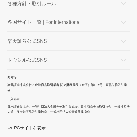
各種方針・取引ルール
各国サイト一覧 | For International
楽天証券公式SNS
トウシル公式SNS
商号等
楽天証券株式会社／金融商品取引業者 関東財務局長（金商）第195号、商品先物取引業
者
加入協会
日本証券業協会、一般社団法人金融先物取引業協会、日本商品先物取引協会、一般社団法
人第二種金融商品取引業協会、一般社団法人資産運用業協会
PCサイトを表示