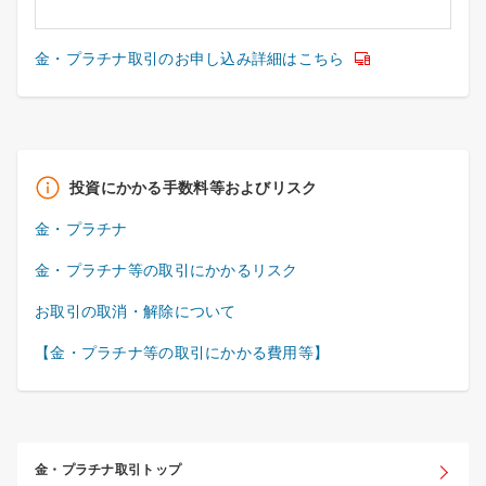
金・プラチナ取引のお申し込み詳細はこちら
投資にかかる手数料等およびリスク
金・プラチナ
金・プラチナ等の取引にかかるリスク
お取引の取消・解除について
【金・プラチナ等の取引にかかる費用等】
金・プラチナ取引トップ