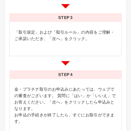
STEP
「取引規定」および「取引ルール」の内容をご理解・
ご承諾いただき、「次へ」をクリック。
STEP
金・プラチナ取引のお申込みにあたっては、ウェブで
の審査がございます。 質問に「はい」か「いいえ」で
お答えください。「次へ」をクリックしたら申込みと
なります。
お申込の手続きが終了したら、すぐにお取引ができま
す。