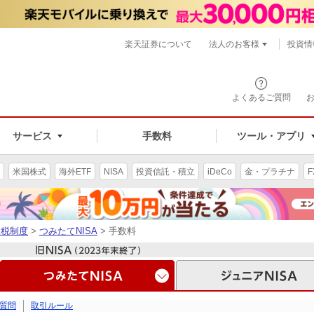
楽天証券について
法人のお客様
投資情
よくあるご質問
サービス
手数料
ツール・アプリ
米国株式
海外ETF
NISA
投資信託・積立
iDeCo
金・プラチナ
F
課税制度
>
つみたてNISA
> 手数料
質問
取引ルール