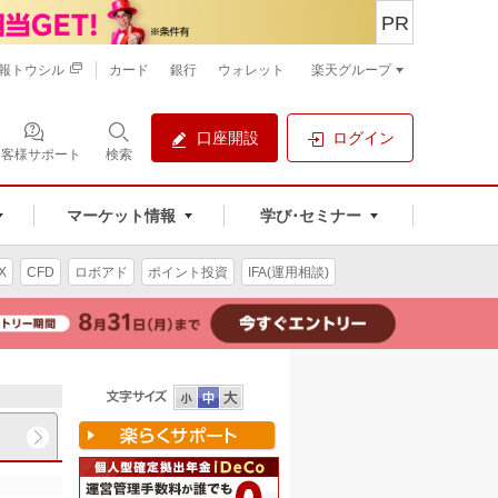
PR
報トウシル
カード
銀行
ウォレット
楽天グループ
口座開設
ログイン
お客様サポート
検索
マーケット情報
学び･セミナー
X
CFD
ロボアド
ポイント投資
IFA(運用相談)