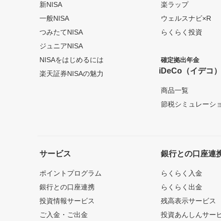
新NISA
楽ラップ
一般NISA
ウェルスナビ×R
つみたてNISA
らくらく投資
ジュニアNISA
NISAをはじめるには
確定拠出年金
iDeCo（イデコ
楽天証券NISAの魅力
商品一覧
節税シミュレーシ
サービス
銀行との口座連
ポイントプログラム
らくらく入金
銀行との口座連携
らくらく出金
投資情報サービス
残高表示サービス
ご入金・ご出金
投資あんしんサー