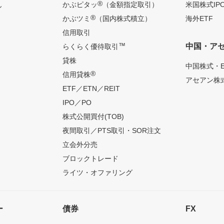
®
ん
かぶピタッ
（金額指定取引）
米国株式IP
®
かぶツミ
（国内株式積立）
海外ETF
信用取引
™
中国・ア
らくらく優待取引
貸株
中国株式・E
®
信用貸株
アセアン株式
ETF／ETN／REIT
IPO／PO
株式公開買付(TOB)
夜間取引／PTS取引・SOR注文
立会外分売
ブロックトレード
ライツ・オファリング
ー
債券
FX