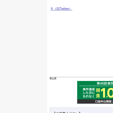
X（旧Twitter）
PR