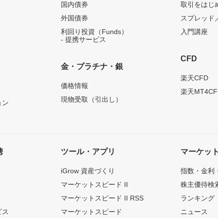
国内債券
取引をはじ
外国債券
スプレッド
利回り投資（Funds）
入門講座
- 提携サービス
CFD
金・プラチナ・銀
）
楽天CFD
価格情報
楽天MT4CF
現物受取（引出し）
ョン
携
ツール・アプリ
マーケッ
iGrow 資産づくり
指数・金利
マーケットスピード II
株主優待検
マーケットスピード II RSS
ランキング
ビス
マーケットスピード
ニュース