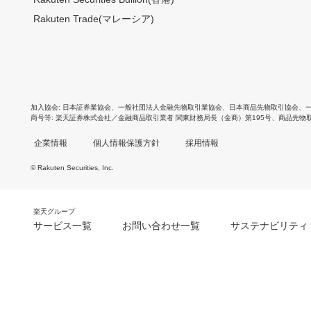
Rakuten Trade(マレーシア)
加入協会
日本証券業協会
、
一般社団法人金融先物取引業協会
、
日本商品先物取引協会
、
商号等
楽天証券株式会社／金融商品取引業者 関東財務局長（金商）第195号、商品先物
企業情報
個人情報保護方針
採用情報
© Rakuten Securities, Inc.
楽天グループ
サービス一覧
お問い合わせ一覧
サステナビリティ