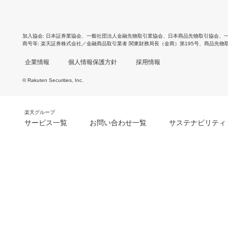
加入協会
日本証券業協会
、
一般社団法人金融先物取引業協会
、
日本商品先物取引協会
、
商号等
楽天証券株式会社／金融商品取引業者 関東財務局長（金商）第195号、商品先物
企業情報
個人情報保護方針
採用情報
© Rakuten Securities, Inc.
楽天グループ
サービス一覧
お問い合わせ一覧
サステナビリティ