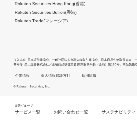
Rakuten Securities Hong Kong(香港)
Rakuten Securities Bullion(香港)
Rakuten Trade(マレーシア)
加入協会
日本証券業協会
、
一般社団法人金融先物取引業協会
、
日本商品先物取引協会
、
商号等
楽天証券株式会社／金融商品取引業者 関東財務局長（金商）第195号、商品先物
企業情報
個人情報保護方針
採用情報
© Rakuten Securities, Inc.
楽天グループ
サービス一覧
お問い合わせ一覧
サステナビリティ