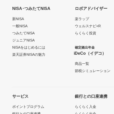
NISA･つみたてNISA
ロボアドバイザー
新NISA
楽ラップ
一般NISA
ウェルスナビ×R
つみたてNISA
らくらく投資
ジュニアNISA
NISAをはじめるには
確定拠出年金
iDeCo（イデコ）
楽天証券NISAの魅力
商品一覧
節税シミュレーション
サービス
銀行との口座連携
ポイントプログラム
らくらく入金
銀行との口座連携
らくらく出金