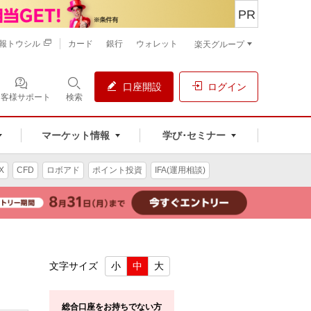
PR
報トウシル
カード
銀行
ウォレット
楽天グループ
口座開設
ログイン
お客様サポート
検索
マーケット情報
学び･セミナー
X
CFD
ロボアド
ポイント投資
IFA(運用相談)
文字サイズ
小
中
大
総合口座をお持ちでない方