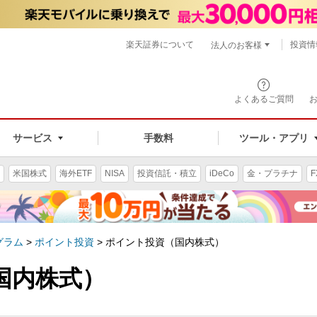
楽天証券について
投資情
法人のお客様
よくあるご質問
手数料
サービス
ツール・アプリ
米国株式
海外ETF
NISA
投資信託・積立
iDeCo
金・プラチナ
F
グラム
>
ポイント投資
>
ポイント投資（国内株式）
国内株式）