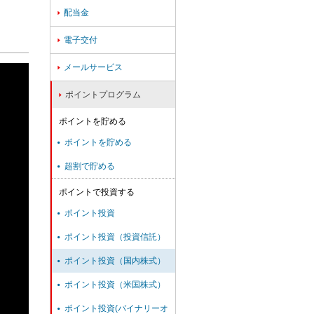
配当金

電子交付

メールサービス

ポイントプログラム

ポイントを貯める
ポイントを貯める

超割で貯める

ポイントで投資する
ポイント投資

ポイント投資（投資信託）

ポイント投資（国内株式）

ポイント投資（米国株式）

ポイント投資(バイナリーオ
