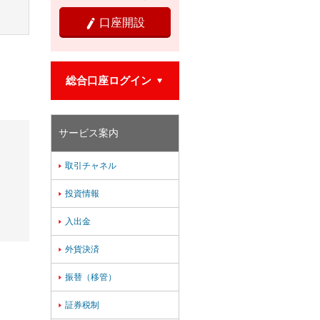
口座開設

。
総合口座ログイン

サービス案内
取引チャネル

投資情報

入出金

外貨決済

振替（移管）

証券税制
