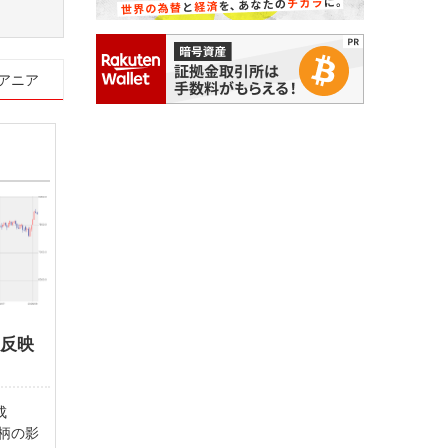
アニア
を反映
成
柄の影