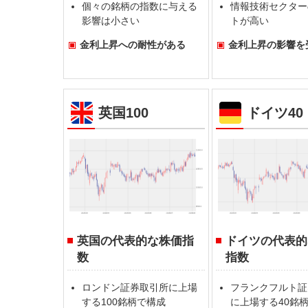
個々の銘柄の指数に与える
情報技術セクター
影響は小さい
トが高い
金利上昇への耐性がある
金利上昇の影響を
英国100
ドイツ40
英国の代表的な株価指
ドイツの代表的
数
指数
ロンドン証券取引所に上場
フランクフルト証
する100銘柄で構成
に上場する40銘