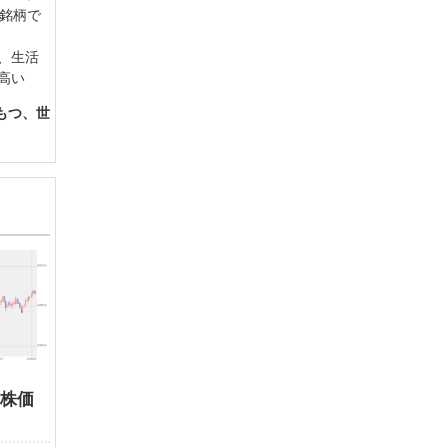
5銘柄で
、生活
高い
もつ、世
る株価