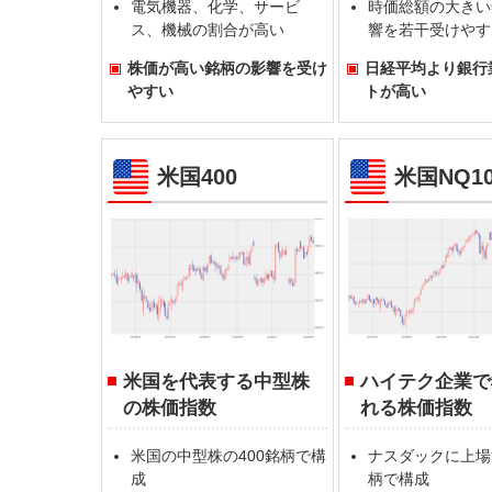
電気機器、化学、サービ
時価総額の大きい
ス、機械の割合が高い
響を若干受けやす
株価が高い銘柄の影響を受け
日経平均より銀行
やすい
トが高い
米国400
米国NQ10
米国を代表する中型株
ハイテク企業で
の株価指数
れる株価指数
米国の中型株の400銘柄で構
ナスダックに上場
成
柄で構成