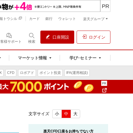
PR
報トウシル
カード
銀行
ウォレット
楽天グループ
口座開設
ログイン
お客様サポート
検索
マーケット情報
学び･セミナー
X
CFD
ロボアド
ポイント投資
IFA(運用相談)
文字サイズ
小
中
大
楽天CFD口座をお持ちでない方