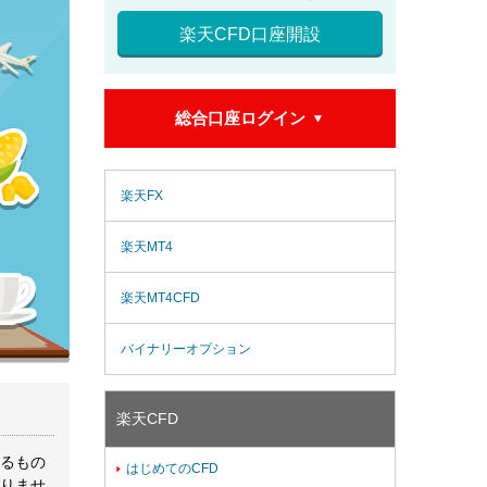
楽天CFD口座開設
総合口座ログイン

楽天FX
楽天MT4
楽天MT4CFD
バイナリーオプション
楽天CFD
るもの
はじめてのCFD

りませ