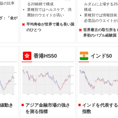
益の比率
る20銘柄で構成
ルダムに上場する2
業種別ではヘルスケア、消
構成
費財のウエイトが高い
業種別では情報技術
ざ：「金が
必需品のウエイトが
平均寿命が世界で最も長い国
のひとつ
世界最古の取引所を
界初のバブル経験国
香港HS50
インド50
値動き
アジア金融市場の強さ
インドを代表す
を測る指標
指数