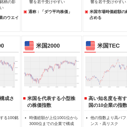
銘柄の影
響を若干受けやすい
響を若干受けやすい
い
通称：「ダウ平均株価」
米国市場時価総額の約
業のウエイ
占める
0
米国2000
米国TEC
構成さ
米国を代表する小型株
高い知名度を有
の株価指数
国の10企業の指
する100銘
時価総額が上位1001位から
他の指数より高パフ
3000位までの企業で構成
ンス・高リスク