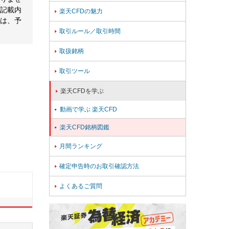
記載内
楽天CFDの魅力

は、予
取引ルール／取引時間

取扱銘柄

取引ツール

楽天CFDを学ぶ

動画で学ぶ 楽天CFD

楽天CFD銘柄図鑑

月間ランキング

確定申告時のお取引確認方法

よくあるご質問
