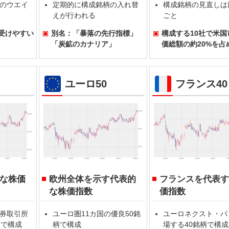
のウエイ
定期的に構成銘柄の入れ替
構成銘柄の見直しは
えが行われる
ごと
受けやすい
別名：「暴落の先行指標」
構成する10社で米国
「炭鉱のカナリア」
価総額の約20%を占
ユーロ50
フランス40
な株価
欧州全体を示す代表的
フランスを代表
な株価指数
価指数
券取引所
ユーロ圏11カ国の優良50銘
ユーロネクスト・パ
柄で構成
柄で構成
場する40銘柄で構成