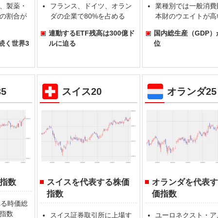
、製薬・
フランス、ドイツ、オラン
業種別では一般消費
の割合が
ダの企業で80%を占める
本財のウエイトが高
連動するETF残高は300億ド
国内総生産（GDP）
続く世界3
ルに迫る
位
5
スイス20
オランダ25
指数
スイスを代表する株価
オランダを代表
指数
価指数
れる時価総
指数
スイス証券取引所に上場す
ユーロネクスト・ア