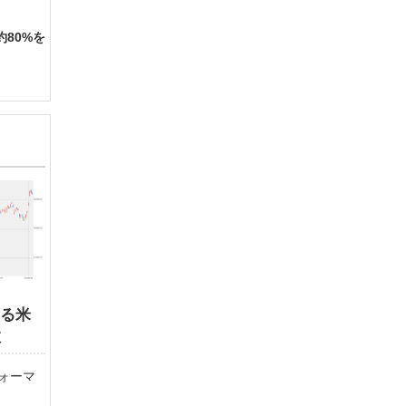
80%を
する米
数
ォーマ