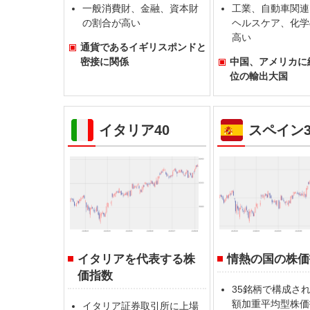
一般消費財、金融、資本財
工業、自動車関連
の割合が高い
ヘルスケア、化学
高い
通貨であるイギリスポンドと
密接に関係
中国、アメリカに
位の輸出大国
イタリア40
スペイン3
イタリアを代表する株
情熱の国の株価
価指数
35銘柄で構成さ
額加重平均型株価
イタリア証券取引所に上場