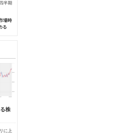
四半期
市場時
める
する株
リに上