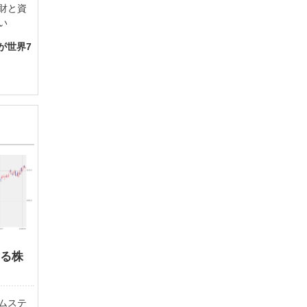
財と資
い
が世界7
する株
ムステ