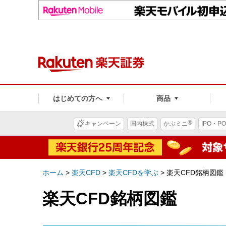
はじめての方へ
商品
®
キャンペーン
国内株式
かぶミニ
IPO・PO
ホーム
>
楽天CFD
>
楽天CFDを学ぶ
>
楽天CFD銘柄図鑑
楽天CFD銘柄図鑑