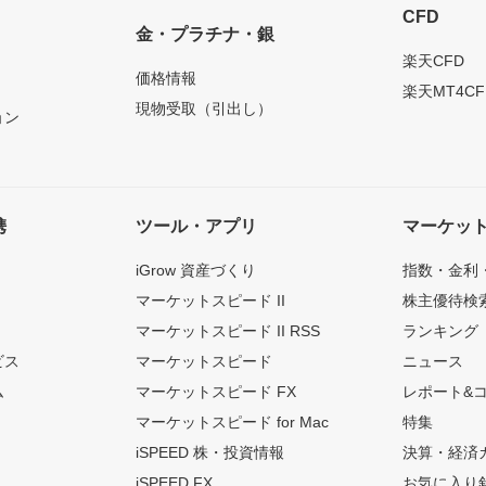
CFD
金・プラチナ・銀
）
楽天CFD
価格情報
楽天MT4CF
現物受取（引出し）
ョン
携
ツール・アプリ
マーケッ
iGrow 資産づくり
指数・金利
マーケットスピード II
株主優待検
マーケットスピード II RSS
ランキング
ビス
マーケットスピード
ニュース
ム
マーケットスピード FX
レポート&
マーケットスピード for Mac
特集
iSPEED 株・投資情報
決算・経済
iSPEED FX
お気に入り