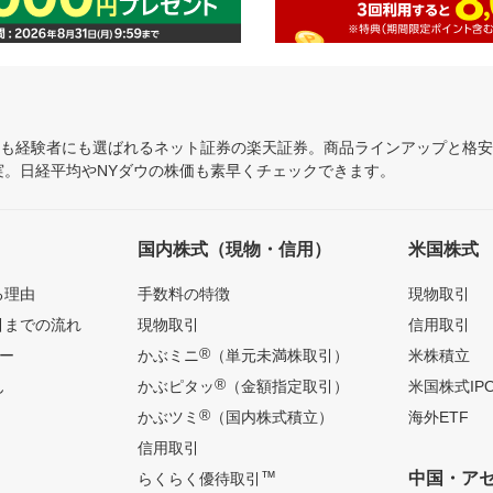
にも経験者にも選ばれるネット証券の楽天証券。商品ラインアップと格
充実。日経平均やNYダウの株価も素早くチェックできます。
国内株式（現物・信用）
米国株式
る理由
手数料の特徴
現物取引
引までの流れ
現物取引
信用取引
®
ー
かぶミニ
（単元未満株取引）
米株積立
®
ん
かぶピタッ
（金額指定取引）
米国株式IP
®
かぶツミ
（国内株式積立）
海外ETF
信用取引
™
中国・ア
らくらく優待取引