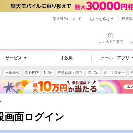
楽天証券について
投資情
法人のお客様
よくあるご質問
手数料
サービス
ツール・アプリ
米国株式
海外ETF
NISA
投資信託・積立
iDeCo
金・プラチナ
F
ン
設画面ログイン