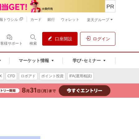
PR
報トウシル
カード
銀行
ウォレット
楽天グループ
口座開設
ログイン
お客様サポート
検索
マーケット情報
学び･セミナー
X
CFD
ロボアド
ポイント投資
IFA(運用相談)