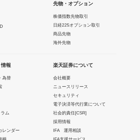
先物・オプション
株価指数先物取引
日経225オプション取引
D
商品先物
海外先物
ト情報
楽天証券について
・為替
会社概要
索
ニュースリリース
セキュリティ
電子決済等代行業について
コラム
社会的責任[CSR]
採用情報
カレンダー
IFA 運用相談
銘柄
IFA支援サービス