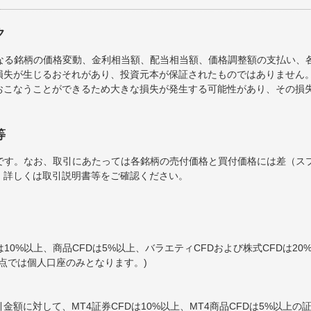
ク
となる銘柄の価格変動、金利相当額、配当相当額、価格調整額の支払い、
損失が生じるおそれがあり、投資元本が保証されたものではありません。
おこなうことができるため大きな損失が発生する可能性があり、その損
等
料です。なお、取引にあたっては各銘柄の売付価格と買付価格には差（ス
。詳しくは取引説明書等をご確認ください。
10%以上、商品CFDは5%以上、バラエティCFDおよび株式CFDは2
時点では個人口座のみとなります。)
金額に対して、MT4証券CFDは10%以上、MT4商品CFDは5%以上