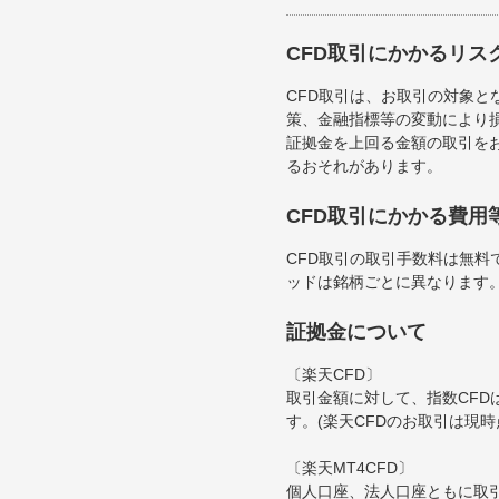
CFD取引にかかるリス
CFD取引は、お取引の対象
策、金融指標等の変動により
証拠金を上回る金額の取引を
るおそれがあります。
CFD取引にかかる費用
CFD取引の取引手数料は無
ッドは銘柄ごとに異なります
証拠金について
〔楽天CFD〕
取引金額に対して、指数CFDは
す。(楽天CFDのお取引は現
〔楽天MT4CFD〕
個人口座、法人口座ともに取引