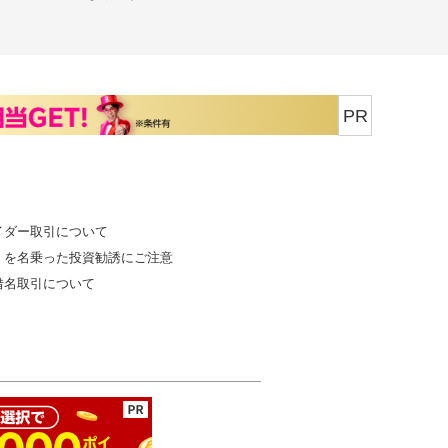
PR
イダー取引について
」を名乗った投資勧誘にご注意
借名取引について