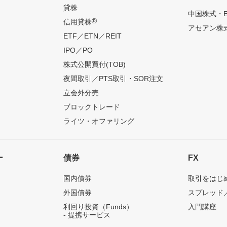
貸株
中国株式・E
®
信用貸株
アセアン株式
ETF／ETN／REIT
IPO／PO
株式公開買付(TOB)
夜間取引／PTS取引・SOR注文
立会外分売
ブロックトレード
ライツ・オファリング
ー
債券
FX
国内債券
取引をはじ
外国債券
スプレッド
利回り投資（Funds）
入門講座
- 提携サービス