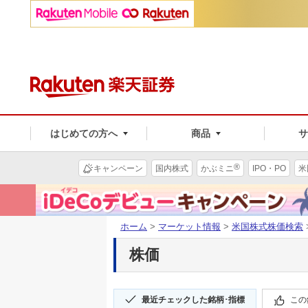
はじめての方へ
商品
®
キャンペーン
国内株式
かぶミニ
IPO・PO
米
ホーム
>
マーケット情報
>
米国株式株価検索
株価
最近チェックした銘柄･指標
この