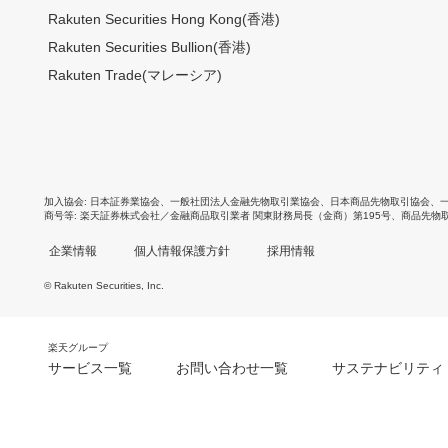
Rakuten Securities Hong Kong(香港)
Rakuten Securities Bullion(香港)
Rakuten Trade(マレーシア)
加入協会
日本証券業協会
、
一般社団法人金融先物取引業協会
、
日本商品先物取引協会
、
商号等
楽天証券株式会社／金融商品取引業者 関東財務局長（金商）第195号、商品先物
企業情報
個人情報保護方針
採用情報
© Rakuten Securities, Inc.
楽天グループ
サービス一覧
お問い合わせ一覧
サステナビリティ