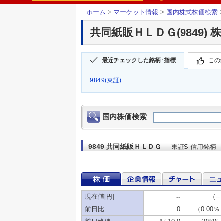
ホーム
>
マーケット情報
>
国内株式株価検索
共同紙販ＨＬＤＧ(9849) 
最近チェックした銘柄･指標
この
9849(東証)