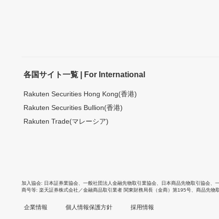
各国サイト一覧 | For International
Rakuten Securities Hong Kong(香港)
Rakuten Securities Bullion(香港)
Rakuten Trade(マレーシア)
加入協会
日本証券業協会
、
一般社団法人金融先物取引業協会
、
日本商品先物取引協会
、
商号等
楽天証券株式会社／金融商品取引業者 関東財務局長（金商）第195号、商品先物
企業情報
個人情報保護方針
採用情報