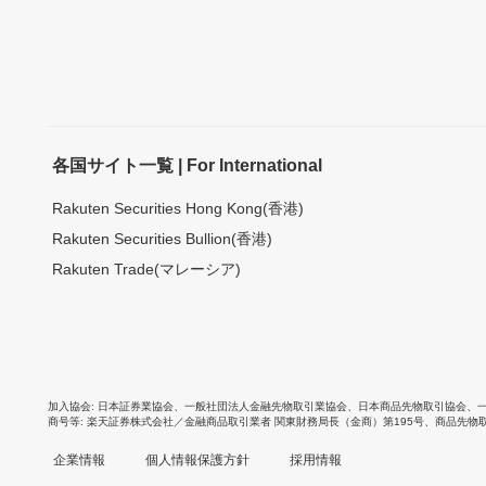
各国サイト一覧 | For International
Rakuten Securities Hong Kong(香港)
Rakuten Securities Bullion(香港)
Rakuten Trade(マレーシア)
加入協会
日本証券業協会
、
一般社団法人金融先物取引業協会
、
日本商品先物取引協会
、
商号等
楽天証券株式会社／金融商品取引業者 関東財務局長（金商）第195号、商品先物
企業情報
個人情報保護方針
採用情報