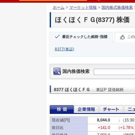
ホーム
>
マーケット情報
>
国内株式株価検索
ほくほくＦＧ(8377) 株価
最近チェックした銘柄･指標
この
8377(東証)