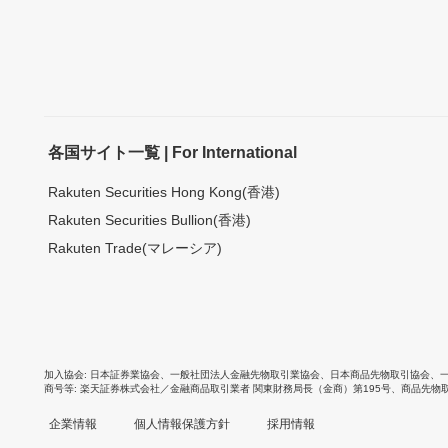
各国サイト一覧 | For International
Rakuten Securities Hong Kong(香港)
Rakuten Securities Bullion(香港)
Rakuten Trade(マレーシア)
加入協会
日本証券業協会
、
一般社団法人金融先物取引業協会
、
日本商品先物取引協会
、
商号等
楽天証券株式会社／金融商品取引業者 関東財務局長（金商）第195号、商品先物
企業情報
個人情報保護方針
採用情報