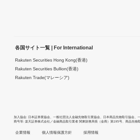
各国サイト一覧 | For International
Rakuten Securities Hong Kong(香港)
Rakuten Securities Bullion(香港)
Rakuten Trade(マレーシア)
加入協会
日本証券業協会
、
一般社団法人金融先物取引業協会
、
日本商品先物取引協会
、
商号等
楽天証券株式会社／金融商品取引業者 関東財務局長（金商）第195号、商品先物
企業情報
個人情報保護方針
採用情報