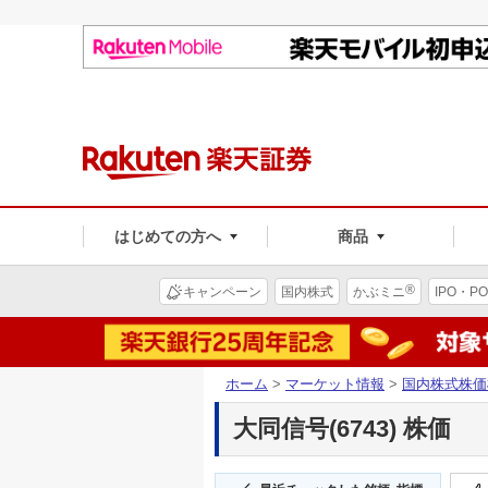
はじめての方へ
商品
®
キャンペーン
国内株式
かぶミニ
IPO・PO
ホーム
>
マーケット情報
>
国内株式株価
大同信号(6743) 株価