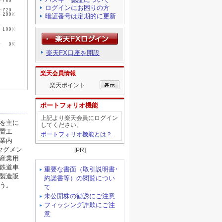
ログインにお困りの方
暗証番号は定期的に更新
楽天FX口座を開設
楽天会員情報
楽天ポイント
ポートフォリオ機能
上記より楽天会員にログイン
してください。
ポートフォリオ機能とは？
[PR]
重要な書面（取引説明書･
約諾書等）の閲覧につい
て
未公開株の勧誘にご注意
フィッシング詐欺にご注
意