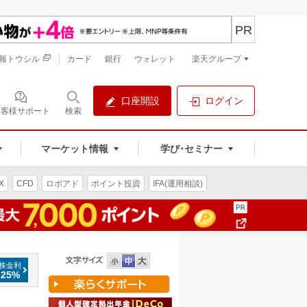
PR
報トウシル
カード
銀行
ウォレット
楽天グループ
口座開設
ログイン
お客様サポート
検索
マーケット情報
学び･セミナー
X
CFD
ロボアド
ポイント投資
IFA(運用相談)
株金利
.25%