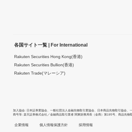
各国サイト一覧 | For International
Rakuten Securities Hong Kong(香港)
Rakuten Securities Bullion(香港)
Rakuten Trade(マレーシア)
加入協会
日本証券業協会
、
一般社団法人金融先物取引業協会
、
日本商品先物取引協会
、
商号等
楽天証券株式会社／金融商品取引業者 関東財務局長（金商）第195号、商品先物
企業情報
個人情報保護方針
採用情報