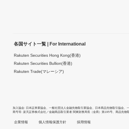
各国サイト一覧 | For International
Rakuten Securities Hong Kong(香港)
Rakuten Securities Bullion(香港)
Rakuten Trade(マレーシア)
加入協会
日本証券業協会
、
一般社団法人金融先物取引業協会
、
日本商品先物取引協会
、
商号等
楽天証券株式会社／金融商品取引業者 関東財務局長（金商）第195号、商品先物
企業情報
個人情報保護方針
採用情報