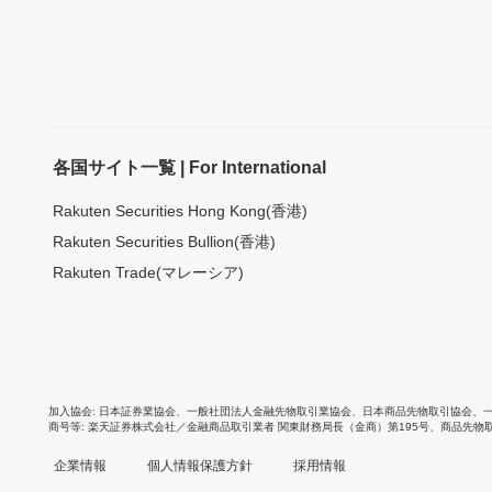
各国サイト一覧 | For International
Rakuten Securities Hong Kong(香港)
Rakuten Securities Bullion(香港)
Rakuten Trade(マレーシア)
加入協会
日本証券業協会
、
一般社団法人金融先物取引業協会
、
日本商品先物取引協会
、
商号等
楽天証券株式会社／金融商品取引業者 関東財務局長（金商）第195号、商品先物
企業情報
個人情報保護方針
採用情報