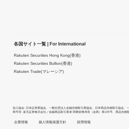
各国サイト一覧 | For International
Rakuten Securities Hong Kong(香港)
Rakuten Securities Bullion(香港)
Rakuten Trade(マレーシア)
加入協会
日本証券業協会
、
一般社団法人金融先物取引業協会
、
日本商品先物取引協会
、
商号等
楽天証券株式会社／金融商品取引業者 関東財務局長（金商）第195号、商品先物
企業情報
個人情報保護方針
採用情報