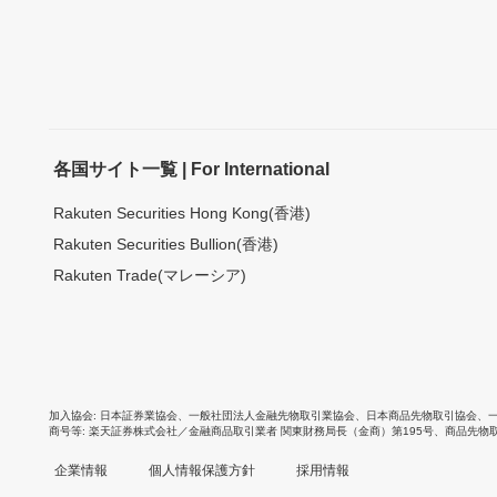
各国サイト一覧 | For International
Rakuten Securities Hong Kong(香港)
Rakuten Securities Bullion(香港)
Rakuten Trade(マレーシア)
加入協会
日本証券業協会
、
一般社団法人金融先物取引業協会
、
日本商品先物取引協会
、
商号等
楽天証券株式会社／金融商品取引業者 関東財務局長（金商）第195号、商品先物
企業情報
個人情報保護方針
採用情報